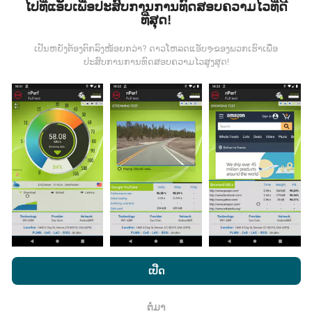
ໄປທີ່ແອັບເພື່ອປະສົບການການທົດສອບຄວາມໄວທີ່ດີ
ທີ່ສຸດ!
ຂໍ້ມູນຈະຖືກເກັບ ກຳ ຈາກການທົດສອບທີ່ ດຳ ເນີນໂດຍຜູ້ໃຊ້ app
nPerf. ນີ້ແມ່ນການທົດສອບທີ່ ດຳ ເນີນໃນສະພາບຕົວຈິງ, ໂດຍ
ກົງໃນພາກສະ ໜາມ. ຖ້າທ່ານຢາກມີສ່ວນຮ່ວມຄືກັນ, ສິ່ງທີ່ທ່ານ
ເປັນຫຍັງຕ້ອງຕົກລົງໜ້ອຍກວ່າ? ດາວໂຫລດແອັບຯຂອງພວກເຮົາເພື່ອ
ປະສົບການການທົດສອບຄວາມໄວສູງສຸດ!
ຕ້ອງເຮັດຄືການດາວໂຫລດແອັບ app nPerf ລົງໃນໂທລະສັບ
ສະຫຼາດຂອງທ່ານ.
ຍິ່ງມີຂໍ້ມູນຫຼາຍເທົ່າໃດ, ຍິ່ງຈະມີແຜນທີ່ທີ່
ຄົບຖ້ວນເທົ່າໃດ!
ມີການປັບປຸງແນວໃດ?
ແຜນທີ່ການຄຸ້ມຄອງເຄືອຂ່າຍຖືກອັບເດດໂດຍອັດຕະໂນມັດໂດຍ
bot ທຸກໆຊົ່ວໂມງ. ແຜນທີ່ຄວາມໄວແມ່ນ
ຖືກປັບປຸງທຸກໆ 15 ນາທີ
ໂດຍການເຂົ້າເບິ່ງເວັບໄຊທ໌ nPerf.com, ທ່ານຍິນຍອມໃຫ້ພວກເຮົາ
. ຂໍ້ມູນຖືກສະແດງເປັນເວລາສອງປີ. ຫຼັງຈາກສອງປີ, ຂໍ້ມູນເກົ່າແກ່
ນະໂຍບາຍຄວາມເປັນສ່ວນຕົວແລະການໃຊ້ຄຸກກີ
ພ້ອມທັງການທົດສອບ
ເປີດ
ທີ່ສຸດກໍ່ຖືກລຶບອອກຈາກແຜນທີ່ ໜຶ່ງ ຄັ້ງຕໍ່ເດືອນ.
nPerf ຂອງພວກເຮົາ
ສັນຍາອະນຸຍາດຜູ້ໃຊ້ສຸດທ້າຍ
.
ຕໍ່ມາ