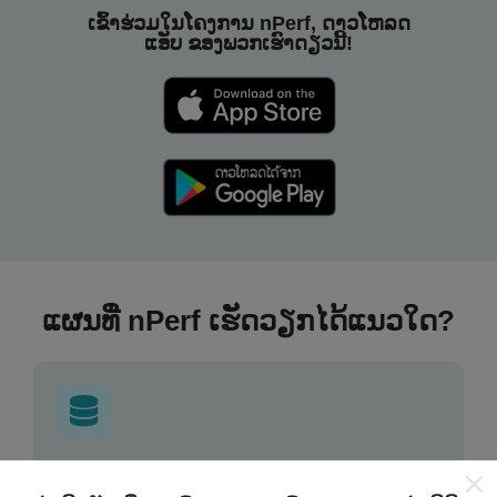
ເຂົ້າຮ່ວມໃນໂຄງການ nPerf, ດາວໂຫລດ
ແອັບ ຂອງພວກເຮົາດຽວນີ້!
ແຜນທີ່ nPerf ເຮັດວຽກໄດ້ແນວໃດ?
ຂໍ້ມູນມາຈາກໃສ?