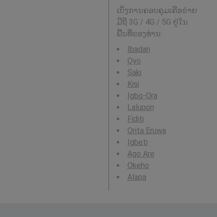
ເບິ່ງການຄອບຄຸມເຄືອຂ່າຍ
ມືຖື 3G / 4G / 5G ຢູ່ໃນ
ພື້ນທີ່ຂອງທ່ານ:
Ibadan
Oyo
Saki
Kisi
Igbo-Ora
Lalupon
Fiditi
Orita Eruwa
Igbeti
Ago Are
Okeho
Alapa