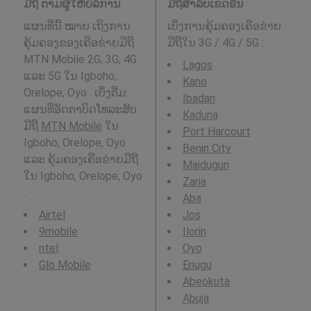
ມືຖື ຕາມຜູ້ໃຫ້ບໍລິການ
ມືຖືສໍາລັບເຂດອື່ນ
ແຜນທີ່ນີ້ ໝາຍ ເຖິງການ
ເບິ່ງການຄຸ້ມຄອງເຄືອຂ່າຍ
ຄຸ້ມຄອງຂອງເຄືອຂ່າຍມືຖື
ມືຖືໃນ 3G / 4G / 5G
:
MTN Mobile 2G, 3G, 4G
Lagos
ແລະ 5G ໃນ Igboho,
Kano
Orelope, Oyo . ເບິ່ງຕື່ມ:
Ibadan
ແຜນທີ່ອັດຕາບິດໂທລະສັບ
Kaduna
ມືຖື
MTN Mobile
ໃນ
Port Harcourt
Igboho, Orelope, Oyo
Benin City
ແລະ ຄຸ້ມຄອງເຄືອຂ່າຍມືຖື
Maiduguri
ໃນ Igboho, Orelope, Oyo
Zaria
.
Aba
Airtel
Jos
9mobile
Ilorin
ntel
Oyo
Glo Mobile
Enugu
Abeokuta
Abuja