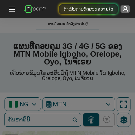
ດຳເນີນການທົດສອບຄວາມໄວ
ການວັດແທກກໍາລັງດໍາເນີນຢູ່
ແຜນທີ່ຄອບຄຸມ 3G / 4G / 5G ຂອງ
MTN Mobile Igboho, Orelope,
Oyo, ໄນຈີເຣຍ
ເຄືອຂ່າຍຂໍ້ມູນໂທລະສັບມືຖື MTN Mobile ໃນ Igboho,
Orelope, Oyo, ໄນຈີເຣຍ
NG
MTN Mobile