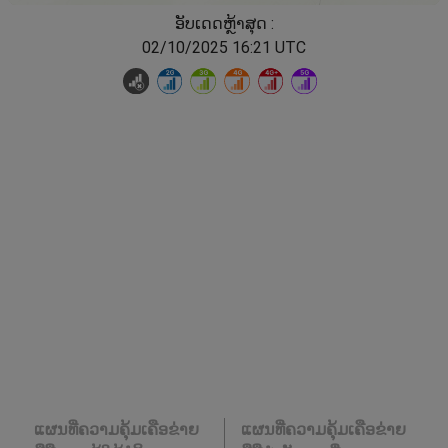
ອັບເດດຫຼ້າສຸດ :
02/10/2025 16:21 UTC
ແຜນທີ່ຄວາມຄຸ້ມເຄືອຂ່າຍ
ແຜນທີ່ຄວາມຄຸ້ມເຄືອຂ່າຍ