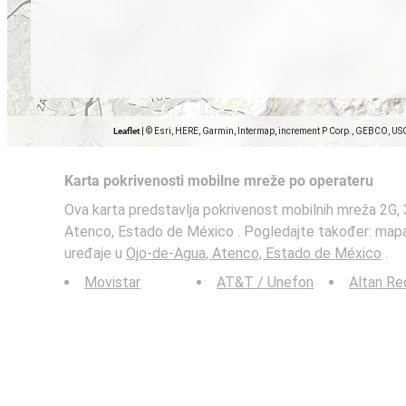
Leaflet
|
© Esri, HERE, Garmin, Intermap, increment P Corp., GEBCO, US
Karta pokrivenosti mobilne mreže po operateru
Ova karta predstavlja pokrivenost mobilnih mreža 2G, 
Atenco, Estado de México . Pogledajte također: mapa
uređaje u
Ojo-de-Agua, Atenco, Estado de México
.
Movistar
AT&T / Unefon
Altan Re