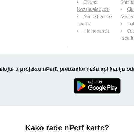
Ciudad
Chima
Nezahualcoyotl
Ci
Naucalpan de
Mate
Juárez
To
Tlalnepantla
Cua
Izcalli
elujte u projektu nPerf, preuzmite našu aplikaciju o
Kako rade nPerf karte?