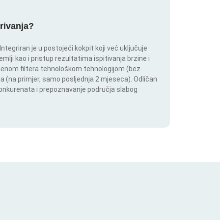
krivanja?
tegriran je u postojeći kokpit koji već uključuje
lji kao i pristup rezultatima ispitivanja brzine i
mjenom filtera tehnološkom tehnologijom (bez
lja (na primjer, samo posljednja 2 mjeseca). Odličan
 konkurenata i prepoznavanje područja slabog