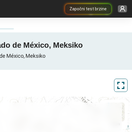
Započni test brzine
ado de México, Meksiko
 de México, Meksiko
ArcGIS