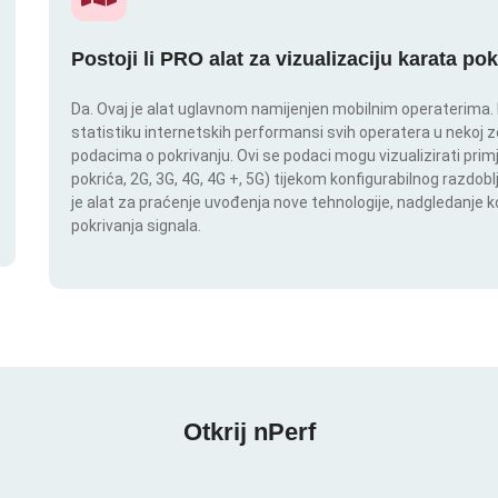
Postoji li PRO alat za vizualizaciju karata po
Da. Ovaj je alat uglavnom namijenjen mobilnim operaterima. In
statistiku internetskih performansi svih operatera u nekoj zem
podacima o pokrivanju. Ovi se podaci mogu vizualizirati pri
pokrića, 2G, 3G, 4G, 4G +, 5G) tijekom konfigurabilnog razdob
je alat za praćenje uvođenja nove tehnologije, nadgledanje
pokrivanja signala.
Otkrij nPerf