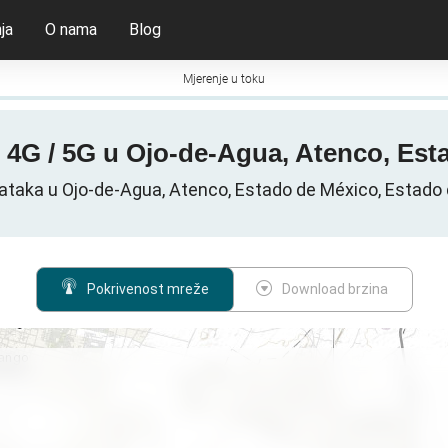
ja
O nama
Blog
Mjerenje u toku
/ 4G / 5G u Ojo-de-Agua, Atenco, Est
ataka u Ojo-de-Agua, Atenco, Estado de México, Estado
Pokrivenost mreže
Download brzina