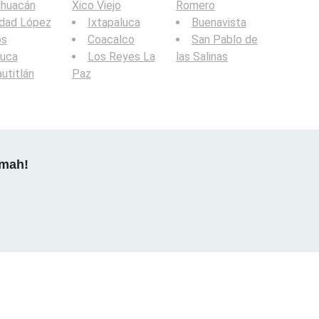
lhuacán
Xico Viejo
Romero
udad López
Ixtapaluca
Buenavista
os
Coacalco
San Pablo de
luca
Los Reyes La
las Salinas
utitlán
Paz
dmah!