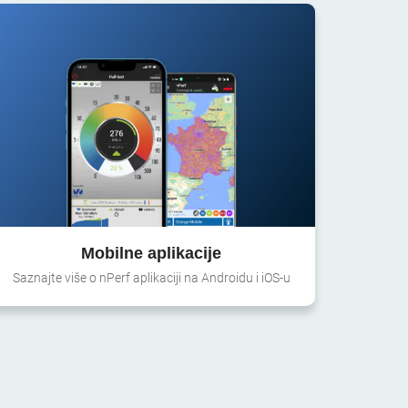
Mobilne aplikacije
Saznajte više o nPerf aplikaciji na Androidu i iOS-u