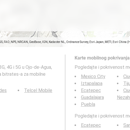
GS, FAO, NPS, NRCAN, GeoBase, IGN, Kadaster NL, Ordnance Survey, Esri Japan, METI, Esri China (
Karte mobilnog pokrivanja
3G, 4G i 5G u Ojo-de-Agua,
Pogledajte i pokrivenost m
 bitrates-a za mobilne
Mexico City
Ciu
Iztapalapa
Tij
des
Telcel Mobile
Ecatepec
Ci
Guadalajara
Nezah
Puebla
Pogledajte i pokrivenost 
Ecatepec
San