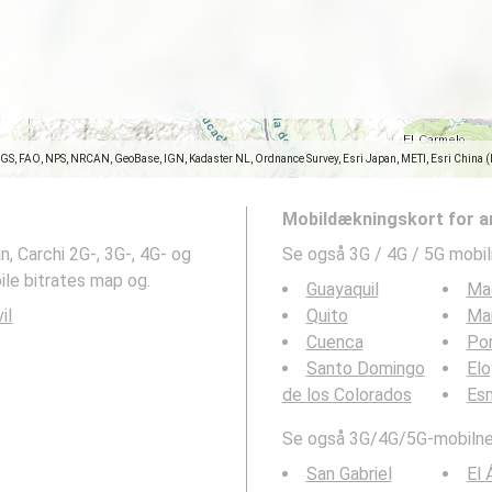
SGS, FAO, NPS, NRCAN, GeoBase, IGN, Kadaster NL, Ordnance Survey, Esri Japan, METI, Esri China 
Mobildækningskort for a
, Carchi 2G-, 3G-, 4G- og
Se også 3G / 4G / 5G mobi
le bitrates map og.
Guayaquil
Ma
il
Quito
Ma
Cuenca
Por
Santo Domingo
Elo
de los Colorados
Es
Se også 3G/4G/5G-mobilnet
San Gabriel
El 