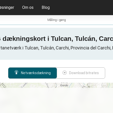
øsninger
Om os
Blog
Måling i gang
G dækningskort i Tulcan, Tulcán, Car
tanetværk i Tulcan, Tulcán, Carchi, Provincia del Carchi,
Netværksdækning
Download bitrates