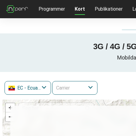
Programmer
Kort
Publikationer
L
3G / 4G / 5
Mobilda
EC
- Ecuador
+
−