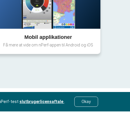
Mobil applikationer
Få mere at vide om nPerf-appen til Android og iOS
nPerf-test
slutbrugerlicensaftale
.
Okay