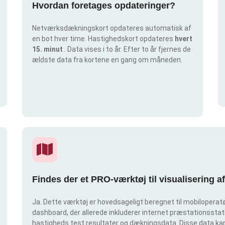
Hvordan foretages opdateringer?
Netværksdækningskort opdateres automatisk af
en bot hver time. Hastighedskort opdateres
hvert
15. minut
. Data vises i to år. Efter to år fjernes de
ældste data fra kortene en gang om måneden.
Findes der et PRO-værktøj til visualisering 
Ja. Dette værktøj er hovedsageligt beregnet til mobiloperatør
dashboard, der allerede inkluderer internet præstationsstatis
hastigheds test resultater og dækningsdata. Disse data kan 