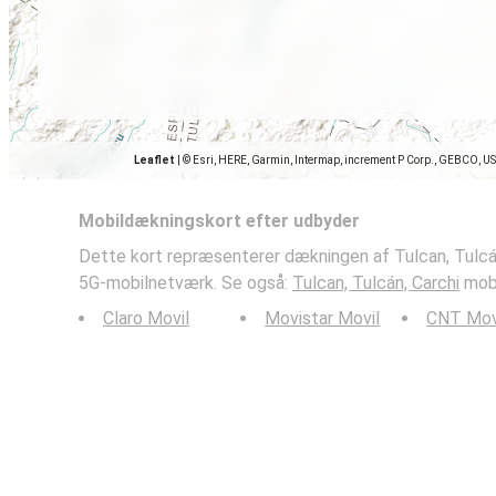
Leaflet
|
© Esri, HERE, Garmin, Intermap, increment P Corp., GEBCO, U
Mobildækningskort efter udbyder
Dette kort repræsenterer dækningen af Tulcan, Tulcán
5G-mobilnetværk. Se også:
Tulcan, Tulcán, Carchi
mobi
Claro Movil
Movistar Movil
CNT Mov