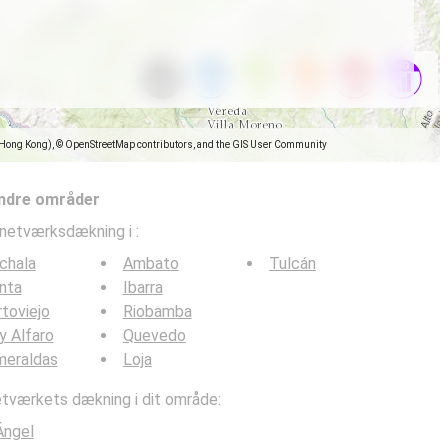
(Hong Kong), © OpenStreetMap contributors, and the GIS User Community
ndre områder
lnetværksdækning i
:
chala
Ambato
Tulcán
nta
Ibarra
toviejo
Riobamba
y Alfaro
Quevedo
meraldas
Loja
værkets dækning i dit område:
Ángel