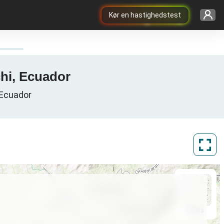
Kør en hastighedstest
chi, Ecuador
 Ecuador
ArcGIS