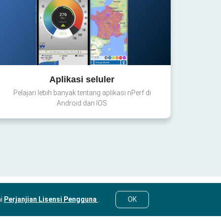
Aplikasi seluler
Pelajari lebih banyak tentang aplikasi nPerf di
Android dan IOS
mi
Perjanjian Lisensi Pengguna
.
OK