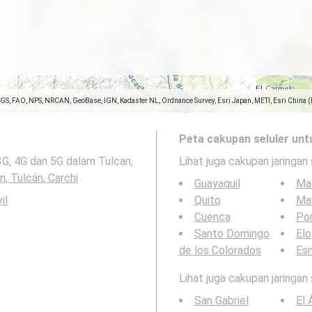
SGS, FAO, NPS, NRCAN, GeoBase, IGN, Kadaster NL, Ordnance Survey, Esri Japan, METI, Esri China 
Peta cakupan seluler unt
3G, 4G dan 5G dalam Tulcan,
Lihat juga cakupan jaringan 
n, Tulcán, Carchi
.
Guayaquil
Ma
il
Quito
Ma
Cuenca
Por
Santo Domingo
Elo
de los Colorados
Es
Lihat juga cakupan jaringan
San Gabriel
El 