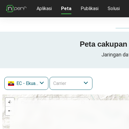
Aplikasi
Peta
Publikasi
Solusi
Peta cakupan 
Jaringan dat
EC
- Ekuador
+
−