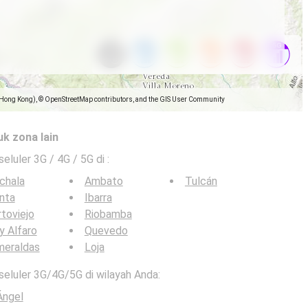
(Hong Kong), © OpenStreetMap contributors, and the GIS User Community
uk zona lain
seluler 3G / 4G / 5G di
:
chala
Ambato
Tulcán
nta
Ibarra
toviejo
Riobamba
y Alfaro
Quevedo
meraldas
Loja
 seluler 3G/4G/5G di wilayah Anda:
Ángel