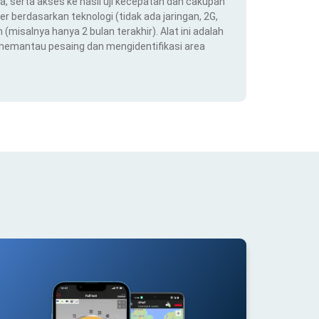
ra, serta akses ke hasil uji kecepatan dan cakupan
er berdasarkan teknologi (tidak ada jaringan, 2G,
(misalnya hanya 2 bulan terakhir). Alat ini adalah
 memantau pesaing dan mengidentifikasi area