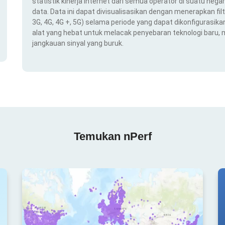
statistik kinerja internet dari semua operator di suatu nega
data. Data ini dapat divisualisasikan dengan menerapkan filt
3G, 4G, 4G +, 5G) selama periode yang dapat dikonfigurasikan 
alat yang hebat untuk melacak penyebaran teknologi baru,
jangkauan sinyal yang buruk.
Temukan nPerf