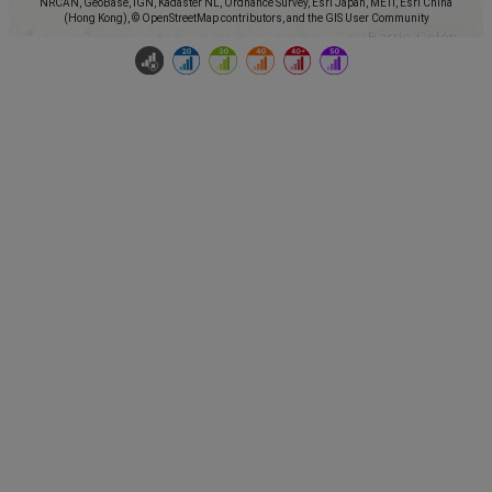
NRCAN, GeoBase, IGN, Kadaster NL, Ordnance Survey, Esri Japan, METI, Esri China
(Hong Kong), © OpenStreetMap contributors, and the GIS User Community