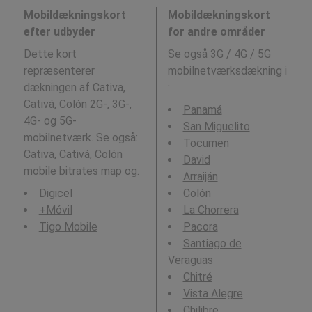
Mobildækningskort
Mobildækningskort
efter udbyder
for andre områder
Dette kort
Se også 3G / 4G / 5G
repræsenterer
mobilnetværksdækning i
dækningen af Cativa,
:
Cativá, Colón 2G-, 3G-,
Panamá
4G- og 5G-
San Miguelito
mobilnetværk. Se også:
Tocumen
Cativa, Cativá, Colón
David
mobile bitrates map og.
Arraiján
Digicel
Colón
+Móvil
La Chorrera
Tigo Mobile
Pacora
Santiago de
Veraguas
Chitré
Vista Alegre
Chilibre