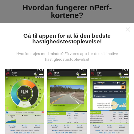
Hvordan fungerer nPerf-
kortene?
Gå til appen for at få den bedste
hastighedstestoplevelse!
Hvorfor nøjes med mindre? Få vores app for den ultimative
Hvor kommer dataene fra?
hastighedstestoplevelse!
Data indsamles fra test udført af brugere af nPerf-
appen. Dette er tests, der udføres under reelle
forhold, direkte i marken. Hvis du også gerne vil
engagere dig, er alt hvad du skal gøre at downloade
nPerf-appen til din smartphone.
Jo flere data der er,
jo mere omfattende vil kortene være!