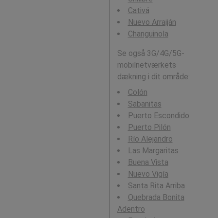
Cativá
Nuevo Arraiján
Changuinola
Se også 3G/4G/5G-
mobilnetværkets
dækning i dit område:
Colón
Sabanitas
Puerto Escondido
Puerto Pilón
Río Alejandro
Las Margaritas
Buena Vista
Nuevo Vigía
Santa Rita Arriba
Quebrada Bonita
Adentro