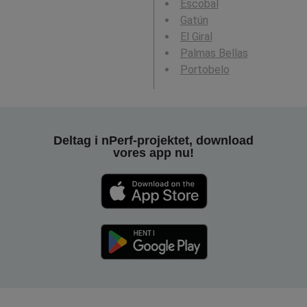
Escobal
Gatún
El Giral
Palmas Bellas
Portobelo
Deltag i nPerf-projektet, download
vores app nu!