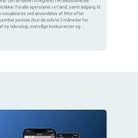
er. Det er blevet integreret i en eksisterende
tikker fra alle operatører i et land, samt adgang til
visualiseres ved anvendelse af filtre efter
igurerbar periode (kun de sidste 2 måneder for
 af ny teknologi, overvåge konkurrenter og