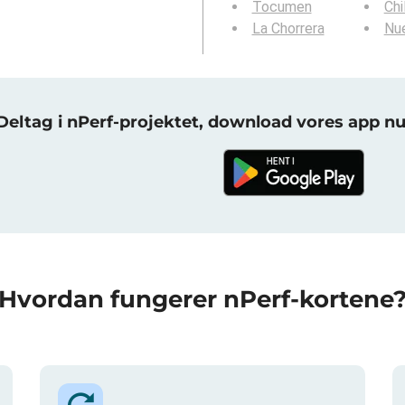
Tocumen
Chi
La Chorrera
Nue
Deltag i nPerf-projektet, download vores app nu
Hvordan fungerer nPerf-kortene