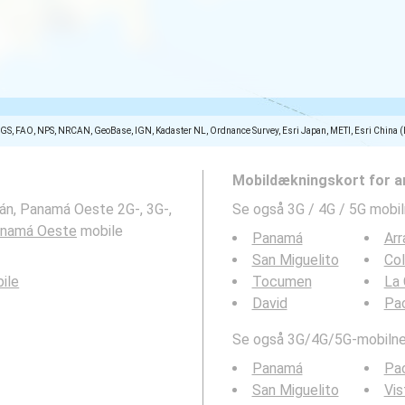
SGS, FAO, NPS, NRCAN, GeoBase, IGN, Kadaster NL, Ordnance Survey, Esri Japan, METI, Esri China 
Mobildækningskort for a
ján, Panamá Oeste 2G-, 3G-,
Se også 3G / 4G / 5G mobi
 Panamá Oeste
mobile
Panamá
Arr
San Miguelito
Co
ile
Tocumen
La 
David
Pa
Se også 3G/4G/5G-mobilnet
Panamá
Pa
San Miguelito
Vis