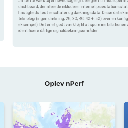
Ja. Dette værktøj er hovedsageligt beregnet til mobiloperatør
dashboard, der allerede inkluderer internet præstationsstatis
hastigheds test resultater og dækningsdata. Disse data kan 
teknologi (ingen dækning, 2G, 3G, 4G, 4G +, 5G) over en konf
eksempel). Det er et godt værktøj til at spore installationen
identificere dårlige signaldækningsområder.
Oplev nPerf