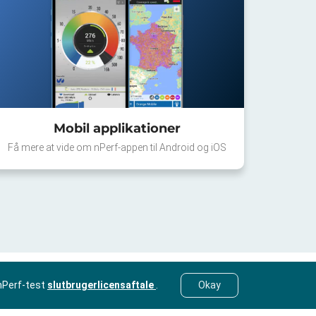
Mobil applikationer
Få mere at vide om nPerf-appen til Android og iOS
nPerf-test
slutbrugerlicensaftale
.
Okay