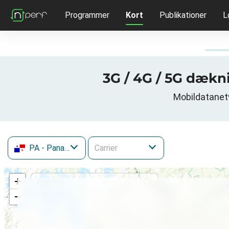
Programmer
Kort
Publikationer
L
3G / 4G / 5G dækn
Mobildatanetv
PA
- Panama
+
−