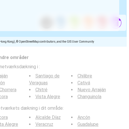
(Hong Kong), © OpenStreetMap contributors, and the GIS User Community
ndre områder
lnetværksdækning i
:
aiján
Santiago de
Chilibre
lón
Veraguas
Cativá
Chorrera
Chitré
Nuevo Arraiján
cora
Vista Alegre
Changuinola
værkets dækning i dit område:
cora
Alcalde Díaz
Ancón
ta Alegre
Veracruz
Guadalupe