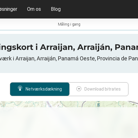
øsninger
Om os
Blog
Måling i gang
ingskort i Arraijan, Arraiján, Pa
ærk i Arraijan, Arraiján, Panamá Oeste, Provincia de 
Netværksdækning
Download bitrates