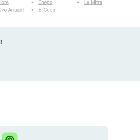
libre
Chepo
La Mitra
vo Arraiján
El Coco
!
?