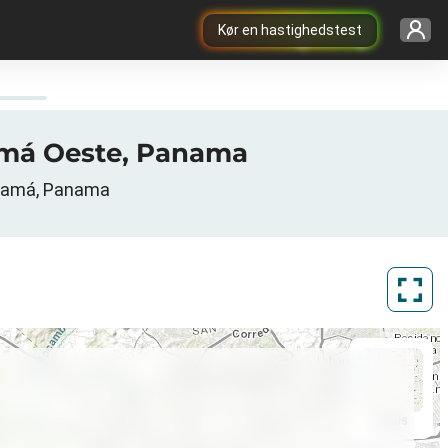
Kør en hastighedstest
namá Oeste, Panama
Panamá, Panama
ArcGIS