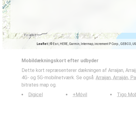
Leaflet
|
© Esri, HERE, Garmin, Intermap, increment P Corp., GEBCO, U
Mobildækningskort efter udbyder
Dette kort repræsenterer dækningen af Arraijan, Arrai
4G- og 5G-mobilnetværk. Se også:
Arraijan, Arraiján,
bitrates map og.
Digicel
+Móvil
Tigo Mob