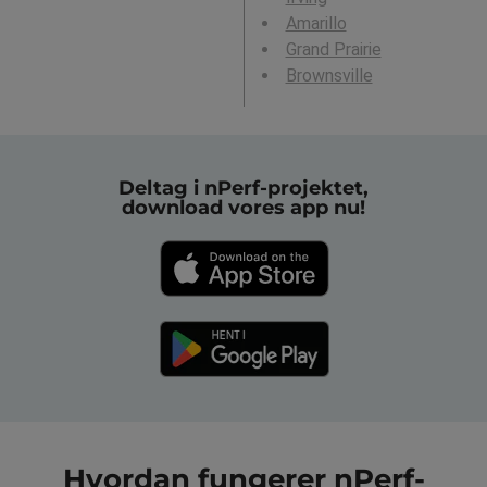
Amarillo
Grand Prairie
Brownsville
Deltag i nPerf-projektet,
download vores app nu!
Hvordan fungerer nPerf-