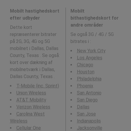
Mobilt hastighedskort
Mobilt
efter udbyder
bithastighedskort for
andre områder
Dette kort
repræsenterer bitrater
Se også 3G / 4G / 5G
på 2G, 3G, 4G og 5G
bitrates i
:
mobilnet i Dallas, Dallas
New York City
County, Texas . Se også:
Los Angeles
kort over dækning af
Chicago
mobilnetværk i Dallas,
Houston
Dallas County, Texas .
Philadelphia
T-Mobile (inc. Sprint)
Phoenix
Union Wireless
San Antonio
AT&T Mobility
San Diego
Verizon Wireless
Dallas
Carolina West
San Jose
Wireless
Indianapolis
Cellular One
Jacksonville