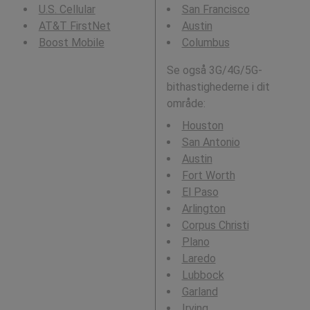
U.S. Cellular
San Francisco
AT&T FirstNet
Austin
Boost Mobile
Columbus
Se også 3G/4G/5G-
bithastighederne i dit
område:
Houston
San Antonio
Austin
Fort Worth
El Paso
Arlington
Corpus Christi
Plano
Laredo
Lubbock
Garland
Irving