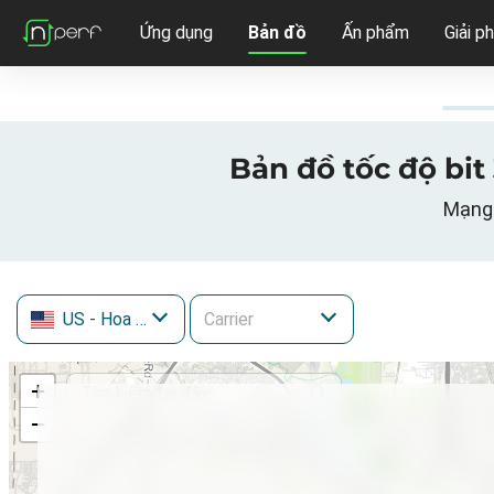
Ứng dụng
Bản đồ
Ấn phẩm
Giải p
Bản đồ tốc độ bit 
Mạng 
US
- Hoa Kỳ
+
−