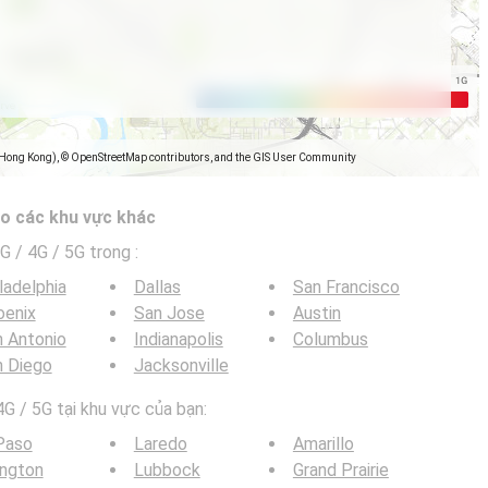
(Hong Kong), © OpenStreetMap contributors, and the GIS User Community
o các khu vực khác
G / 4G / 5G trong
:
ladelphia
Dallas
San Francisco
oenix
San Jose
Austin
 Antonio
Indianapolis
Columbus
n Diego
Jacksonville
G / 5G tại khu vực của bạn:
Paso
Laredo
Amarillo
ington
Lubbock
Grand Prairie