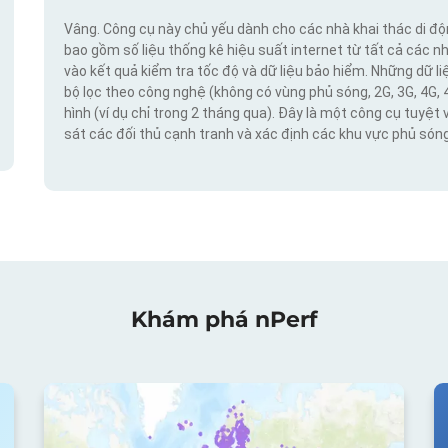
Vâng. Công cụ này chủ yếu dành cho các nhà khai thác di đ
bao gồm số liệu thống kê hiệu suất internet từ tất cả các n
vào kết quả kiểm tra tốc độ và dữ liệu bảo hiểm. Những dữ l
bộ lọc theo công nghệ (không có vùng phủ sóng, 2G, 3G, 4G, 
hình (ví dụ chỉ trong 2 tháng qua). Đây là một công cụ tuyệt 
sát các đối thủ cạnh tranh và xác định các khu vực phủ sóng
Khám phá nPerf