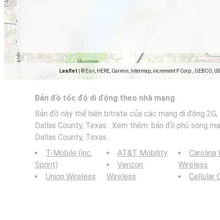
Leaflet
|
© Esri, HERE, Garmin, Intermap, increment P Corp., GEBCO, U
Bản đồ tốc độ di động theo nhà mạng
Bản đồ này thể hiện bitrate của các mạng di động 2G, 
Dallas County, Texas . Xem thêm: bản đồ phủ sóng mạn
Dallas County, Texas .
T-Mobile (inc.
AT&T Mobility
Carolina
Sprint)
Verizon
Wireless
Union Wireless
Wireless
Cellular