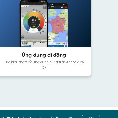
Ứng dụng di động
Tìm hiểu thêm về ứng dụng nPerf trên Android và
iOS