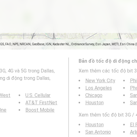
SGS, FAO, NPS, NRCAN, GeoBase, IGN, Kadaster NL, Ordnance Survey, Esri Japan, METI, Esri China 
Bản đồ tốc độ di động ch
3G, 4G và 5G trong Dallas,
Xem thêm các tốc độ bit 3
g di động trong Dallas,
New York City
Phi
Los Angeles
Ph
 West
U.S. Cellular
Chicago
San
AT&T FirstNet
Houston
Sa
 One
Boost Mobile
Xem thêm tốc độ bit 3G / 4
Houston
El 
San Antonio
Arl