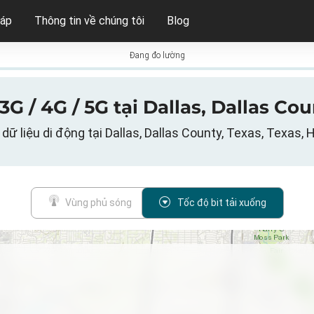
háp
Thông tin về chúng tôi
Blog
Đang đo lường
3G / 4G / 5G tại Dallas, Dallas Co
dữ liệu di động tại Dallas, Dallas County, Texas, Texas, 
Vùng phủ sóng
Tốc độ bit tải xuống