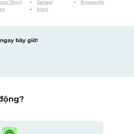
pus Christi
Garland
Brownsville
ano
Irving
ngay bây giờ!
 động?