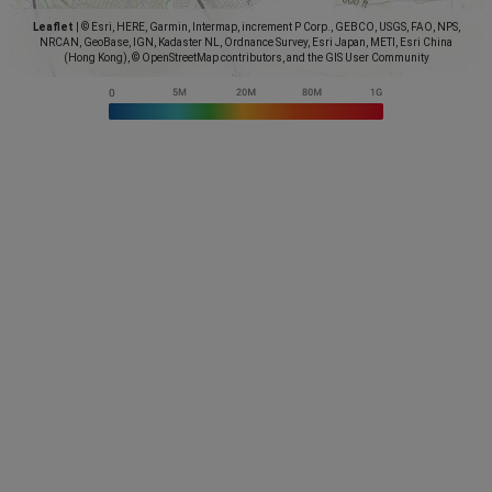
Leaflet
|
© Esri, HERE, Garmin, Intermap, increment P Corp., GEBCO, USGS, FAO, NPS,
NRCAN, GeoBase, IGN, Kadaster NL, Ordnance Survey, Esri Japan, METI, Esri China
(Hong Kong), © OpenStreetMap contributors, and the GIS User Community