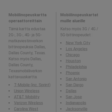
Mobiilinopeuskartta
Mobiilinopeuskartat
operaattoreittain
muille alueille
Tämä kartta edustaa
Katso myös 3G / 4G /
2G-, 3G-, 4G- ja 5G-
5G-bittinopeudet
:
matkaviestinverkon
New York City
bittinopeuksia Dallas,
Los Angeles
Dallas County, Texas.
Chicago
Katso myös:Dallas,
Houston
Dallas County,
Philadelphia
Texasmobiiliverkon
Phoenix
kattavuuskartta.
San Antonio
T-Mobile (inc. Sprint)
San Diego
Union Wireless
Dallas
AT&T Mobility
San Jose
Verizon Wireless
Indianapolis
Carolina West
Jacksonville