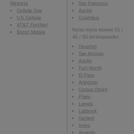
Wireless
San Francisco
Cellular One
Austin
U.S. Cellular
Columbus
AT&T FirstNet
Katso myös alueesi 3G /
Boost Mobile
4G / 5G-bittinopeudet :
Houston
San Antonio
Austin
Fort Worth
El Paso
Arlington
Corpus Christi
Plano
Laredo
Lubbock
Garland
Irving
Amarillo