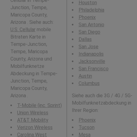
Cellular in Tempe-
Houston
Junction, Tempe,
Philadelphia
Maricopa County,
Phoenix
Arizona . Siehe auch:
San Antonio
U.S. Cellular
mobile
San Diego
Bitraten Karte in
Dallas
Tempe-Junction,
San Jose
Tempe, Maricopa
Indianapolis
County, Arizona und
Jacksonville
Mobilfunknetze
San Francisco
Abdeckung in Tempe-
Austin
Junction, Tempe,
Columbus
Maricopa County,
Arizona .
Siehe auch die 3G / 4G / 5G-
Mobilfunknetzabdeckung in
T-Mobile (inc. Sprint)
Ihrer Region:
Union Wireless
AT&T Mobility
Phoenix
Verizon Wireless
Tucson
Carolina West
Mesa