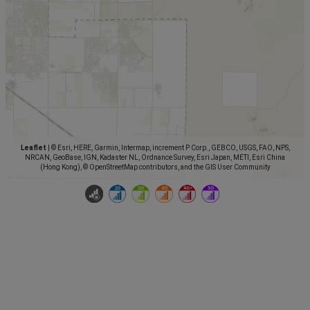
Leaflet
|
© Esri, HERE, Garmin, Intermap, increment P Corp., GEBCO, USGS, FAO, NPS,
NRCAN, GeoBase, IGN, Kadaster NL, Ordnance Survey, Esri Japan, METI, Esri China
(Hong Kong), © OpenStreetMap contributors, and the GIS User Community