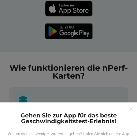
Wie funktionieren die nPerf-
Karten?
Gehen Sie zur App für das beste
Wo kommen die Daten her?
Geschwindigkeitstest-Erlebnis!
Die Daten werden aus Tests gesammelt, die von
Warum sich mit weniger zufrieden geben? Holen Sie sich unsere App