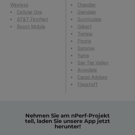
Wireless
Chandler
Cellular One
Glendale
AT&T FirstNet
Scottsdale
Boost Mobile
Gilbert
Tempe
Peoria
Surprise
Yuma
San Tan Valley
Avondale
Casas Adobes
Flagstaff
Nehmen Sie am nPerf-Projekt
teil, laden Sie unsere App jetzt
herunter!