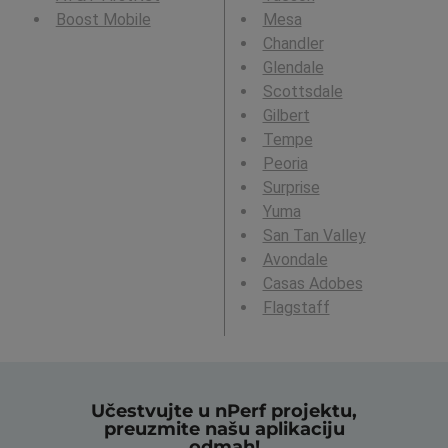
Boost Mobile
Mesa
Chandler
Glendale
Scottsdale
Gilbert
Tempe
Peoria
Surprise
Yuma
San Tan Valley
Avondale
Casas Adobes
Flagstaff
Učestvujte u nPerf projektu,
preuzmite našu aplikaciju
odmah!