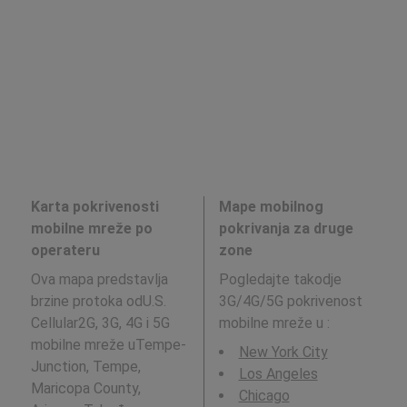
Karta pokrivenosti
Mape mobilnog
mobilne mreže po
pokrivanja za druge
operateru
zone
Ova mapa predstavlja
Pogledajte takodje
brzine protoka odU.S.
3G/4G/5G pokrivenost
Cellular2G, 3G, 4G i 5G
mobilne mreže u
:
mobilne mreže uTempe-
New York City
Junction, Tempe,
Los Angeles
Maricopa County,
Chicago