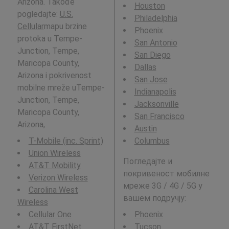
Arizona. Takođe
Houston
pogledajte:
U.S.
Philadelphia
Cellular
mapu brzine
Phoenix
protoka u Tempe-
San Antonio
Junction, Tempe,
San Diego
Maricopa County,
Dallas
Arizona i pokrivenost
San Jose
mobilne mreže uTempe-
Indianapolis
Junction, Tempe,
Jacksonville
Maricopa County,
San Francisco
Arizona,
Austin
T-Mobile (inc. Sprint)
Columbus
Union Wireless
Погледајте и
AT&T Mobility
покривеност мобилне
Verizon Wireless
мреже 3G / 4G / 5G у
Carolina West
вашем подручју:
Wireless
Cellular One
Phoenix
AT&T FirstNet
Tucson