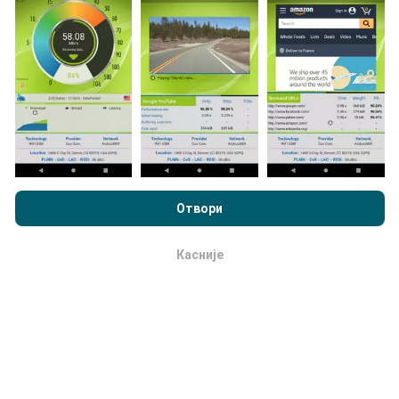
Podaci se prikupljaju od testova koje vrši korisnici
aplikacije nPerf. To su testovi koji se sprovode u
realnim uslovima, direktno na terenu. Ako želite da se
angažujete, sve što treba da uradite je da preuzmete
aplikaciju nPerf na smartphone uređaj.
što više
podataka postoji, to će biti sveobuhvatnije mape!
Pregledavajući nPerf.com, pristajete na naše
smernica
korišćenja privatnosti i kolačića
, kao i naš nPerf test
ugovor o
Отвори
licenciranju sa krajnjim korisnikom
.
Kako se izrađuju ispravke?
Касније
u redu
Mape pokrivenosti mreže automatski i sistemski
ažurirajusvakog sata. Mape brzinte se
ažuriraju
svakih 15 minuta
. Podaci se prikazuju za dve godine.
Posle dve godine najstariji podaci se uklanjaju sa
mapa jednom mesečno.