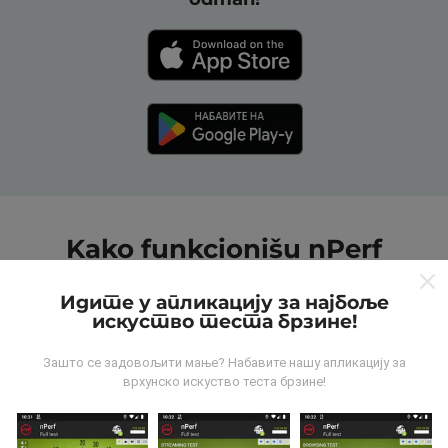
Kako funkcionišu nPerf
mape?
Идите у апликацију за најбоље
искуство теста брзине!
Зашто се задовољити мање? Набавите нашу апликацију за
врхунско искуство теста брзине!
Odakle dolaze podaci?