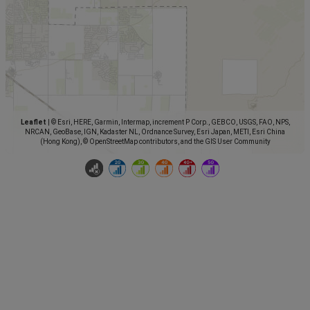
Leaflet
|
© Esri, HERE, Garmin, Intermap, increment P Corp., GEBCO, USGS, FAO, NPS,
NRCAN, GeoBase, IGN, Kadaster NL, Ordnance Survey, Esri Japan, METI, Esri China
(Hong Kong), © OpenStreetMap contributors, and the GIS User Community