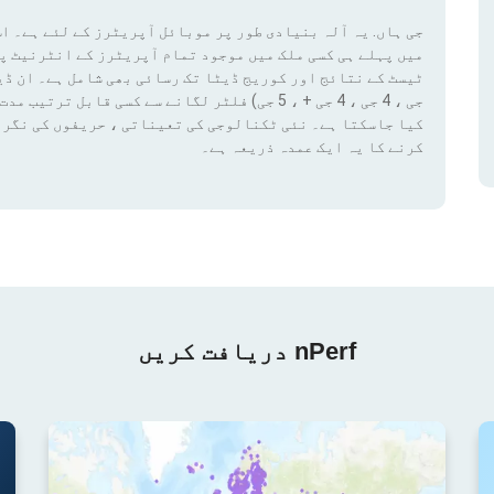
جی ہاں. یہ آلہ بنیادی طور پر موبائل آپریٹرز کے لئے ہے۔ اس
میں پہلے ہی کسی ملک میں موجود تمام آپریٹرز کے انٹرنیٹ پ
کیا جاسکتا ہے۔ نئی ٹکنالوجی کی تعیناتی ، حریفوں کی نگرا
کرنے کا یہ ایک عمدہ ذریعہ ہے۔
nPerf دریافت کریں