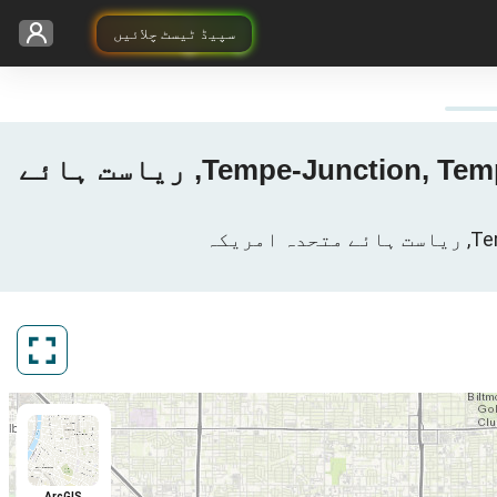
سپیڈ ٹیسٹ چلائیں
U.S. Cellular کا 3G / 4G / 5G کوریج نقشہ - Tempe-Junction, Tempe, Maricopa County, Arizona, ریاست ہائے
ArcGIS