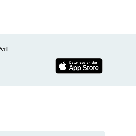
NPerf پروجیکٹ کا حصہ بنیں ، ہ