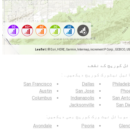
Leaflet
|
© Esri, HERE, Garmin, Intermap, increment P Corp., GEBCO, U
ئل کوریج کے نقشے
San Francisco
Dallas
Philadel
Austin
San Jose
Phoe
Columbus
Indianapolis
San Ant
Jacksonville
San Di
Avondale
Peoria
Glen