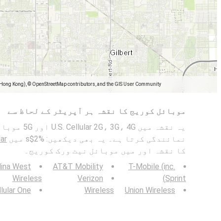
(Hong Kong), © OpenStreetMap contributors, and the GIS User Community
موبائل کوریج کا نقشہ ہر آپریٹر کے لحاظ سے
یہ نقشہ میں  4G
نمائندگی کرتا ہے۔ یہ بھی دیکھیں: %2$s میں
lar
کا نقشہ اور میں موبائل نیٹ ورک کوریج۔
lina West
AT&T Mobility
T-Mobile (inc.
Wireless
Verizon
Sprint)
lular One
Wireless
Union Wireless