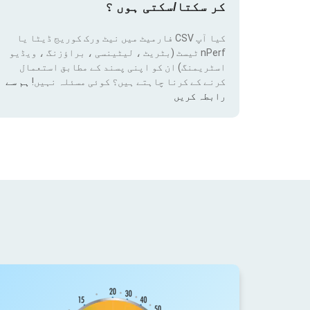
کر سکتا/سکتی ہوں ؟
کیا آپ CSV فارمیٹ میں نیٹ ورک کوریج ڈیٹا یا
nPerf ٹیسٹ (بٹریٹ ، لیٹینسی ، براؤزنگ ، ویڈیو
اسٹریمنگ) ان کو اپنی پسند کے مطابق استعمال
کرنے کے کرنا چاہتے ہیں؟ کوئی مسئلہ نہیں!
ہم سے
رابطہ کریں