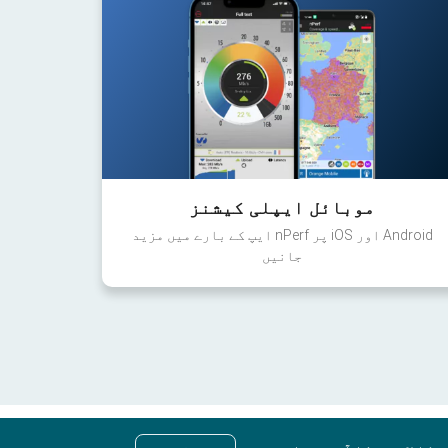
موبائل ایپلی کیشنز
Android اور iOS پر nPerf ایپ کے بارے میں مزید
جانیں