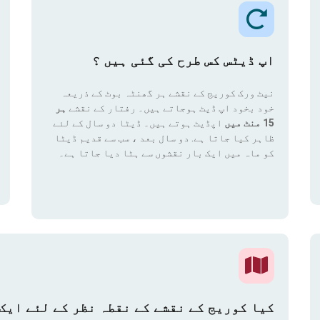
اپ ڈیٹس کس طرح کی گئی ہیں ؟
نیٹ ورک کوریج کے نقشے ہر گھنٹہ بوٹ کے ذریعہ
خود بخود اپ ڈیٹ ہوجاتے ہیں۔ رفتار کے نقشے
ہر
15 منٹ میں
اپڈیٹ ہوتے ہیں۔ ڈیٹا دو سال کے لئے
ظاہر کیا جاتا ہے. دو سال بعد ، سب سے قدیم ڈیٹا
کو ماہ میں ایک بار نقشوں سے ہٹا دیا جاتا ہے۔
کیا کوریج کے نقشے کے نقطہ نظر کے لئے ایک 