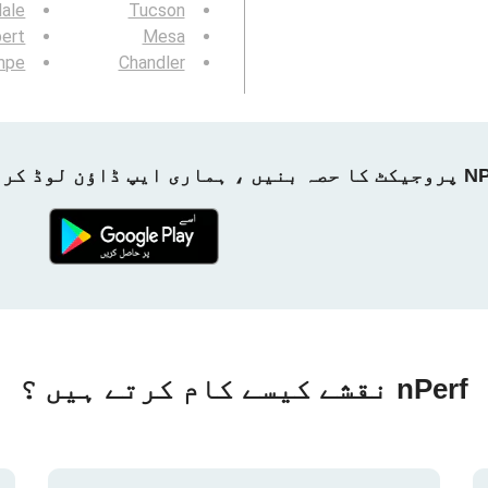
ale
Tucson
bert
Mesa
mpe
Chandler
ماری ایپ ڈاؤن لوڈ کریں!
nPerf نقشے کیسے کام کرتے ہیں ؟