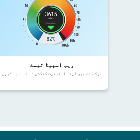
ویب اسپیڈ ٹیسٹ
ایک کلک میں اپنے انٹرنیٹ کنکشن کا اندازہ کریں