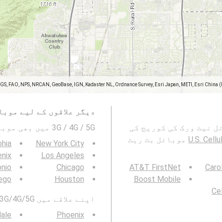
SGS, FAO, NPS, NRCAN, GeoBase, IGN, Kadaster NL, Ordnance Survey, Esri Japan, METI, Esri China 
دیگر علاقوں کے لیے موبا
U.S. Cellular 2G، 3G، اور 5G موبائل نیٹ ورک کی کوریج کی
3G / 4G / 5G میں بھی موبائیل نیٹورک کوریج دیکھیں۔ :
U.S. Cellu
موبائل بٹ ریٹ
phia
New York City
nix
Los Angeles
onio
Chicago
AT&T FirstNet
Caro
ego
Houston
Boost Mobile
Cel
اپنے علاقے میں 3G/4G/5G موبائل نیٹ ورک کوریج بھی دیکھیں:
dale
Phoenix