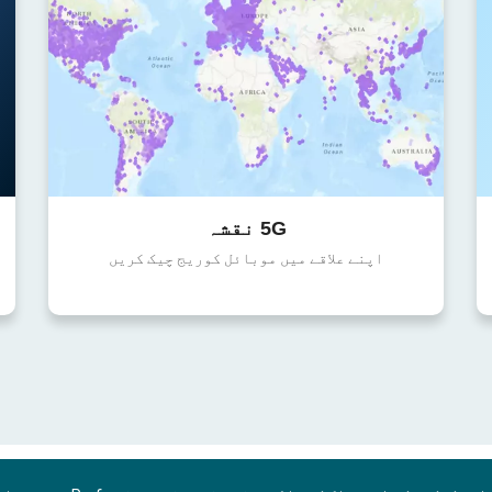
5G نقشہ
اپنے علاقے میں موبائل کوریج چیک کریں