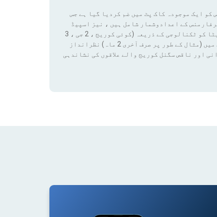
 کو ایک موجودہ کاک پٹ میں ضم کردیا گیا ہے جس
رفارمنس کے اعدادوشمار شامل ہیں ، نیز اسپیڈ
ٹیسٹ کے نتائج اور کوریج ڈیٹا تک رسائی بھی شامل ہے۔ ان ڈیٹا کو ٹکنالوجی کے ذریعہ (کوئی کوریج ، 2 جی ، 3
جی ، 4 جی ، 4 جی + ، 5 جی) فلٹر لگانے سے کسی قابل ترتیب مدت میں (مثال کے طور پر صرف آخری 2 ماہ) نظرانداز
نی اور ناقص سگنل کوریج والے علاقوں کی نشاندہی