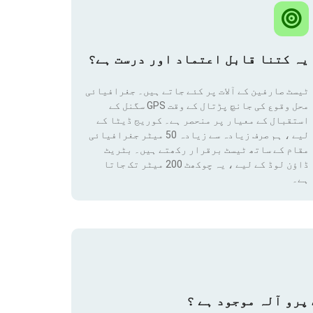
یہ کتنا قابل اعتماد اور درست ہے؟
ٹیسٹ صارفین کے آلات پر کئے جاتے ہیں۔ جغرافیائی
محل وقوع کی جانچ پڑتال کے وقت GPS سگنل کے
استقبال کے معیار پر منحصر ہے۔ کوریج ڈیٹا کے
لیے ، ہم صرف زیادہ سے زیادہ 50 میٹر جغرافیائی
مقام
کے ساتھ ٹیسٹ برقرار رکھتے ہیں۔ بٹریٹ
ڈاؤن لوڈ کے لیے ، یہ چوکھٹ 200 میٹر تک جاتا
ہے۔
پرو آلہ موجود ہے ؟