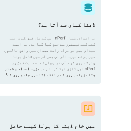
ڈیٹا کہاں سے آتا ہے؟
یہ اعدادوشمار nPerf ایپ کے صارفین کے ذریعہ
کئے گئے ٹیسٹوں سے جمع کیا گیا ہے۔ یہ ایسے
میدان ہیں جو براہ راست میدان میں واقع حالتوں
میں ہوتے ہیں۔ اگر آپ بھی اس میں شامل ہونا
چاہتے ہیں تو ، آپ کو بس اپنے اسمارٹ فون پر
nPerf ایپ ڈاؤن لوڈ کرنا ہے۔
مزید اعداد و شمار
جتنے زیادہ ہوں گے ، نقشے اتنے ہی جامع ہوں گے!
میں خام ڈیٹا کا ہولڈ کیسے حاصل