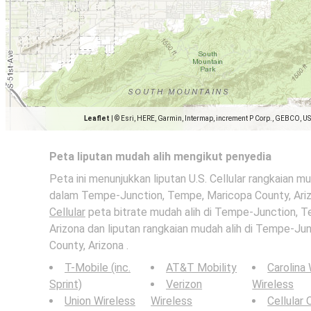
Leaflet
|
© Esri, HERE, Garmin, Intermap, increment P Corp., GEBCO, U
Peta liputan mudah alih mengikut penyedia
Peta ini menunjukkan liputan U.S. Cellular rangkaian m
dalam Tempe-Junction, Tempe, Maricopa County, Arizo
Cellular
peta bitrate mudah alih di Tempe-Junction, 
Arizona dan liputan rangkaian mudah alih di Tempe-Ju
County, Arizona .
T-Mobile (inc.
AT&T Mobility
Carolina
Sprint)
Verizon
Wireless
Union Wireless
Wireless
Cellular