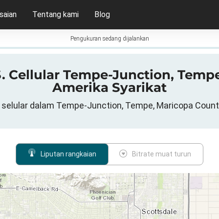
saian
Tentang kami
Blog
Pengukuran sedang dijalankan
.S. Cellular Tempe-Junction, Temp
Amerika Syarikat
an selular dalam Tempe-Junction, Tempe, Maricopa County
Liputan rangkaian
Bitrate muat turun