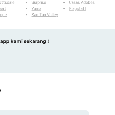
ottsdale
Surprise
Casas Adobes
bert
Yuma
Flagstaff
mpe
San Tan Valley
app kami sekarang !
?