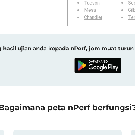
Tucson
Sc
Mesa
Gil
Chandler
Te
asil ujian anda kepada nPerf, jom muat turun 
Bagaimana peta nPerf berfungsi