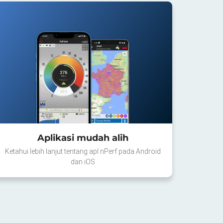
Aplikasi mudah alih
Ketahui lebih lanjut tentang apl nPerf pada Android
dan iOS