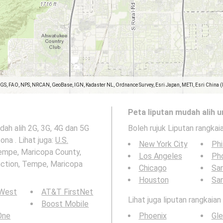
SGS, FAO, NPS, NRCAN, GeoBase, IGN, Kadaster NL, Ordnance Survey, Esri Japan, METI, Esri China 
Peta liputan mudah alih u
udah alih 2G, 3G, 4G dan 5G
Boleh rujuk Liputan rangkai
na . Lihat juga:
U.S.
New York City
Phi
Tempe, Maricopa County,
Los Angeles
Ph
nction, Tempe, Maricopa
Chicago
San
Houston
Sa
 West
AT&T FirstNet
Lihat juga liputan rangkaia
Boost Mobile
 One
Phoenix
Gle