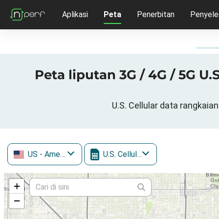
Aplikasi
Peta
Penerbitan
Penyele
Peta liputan 3G / 4G / 5G U
U.S. Cellular data rangkai
US
- Amerika Syarikat
U.S. Cellular
+
−