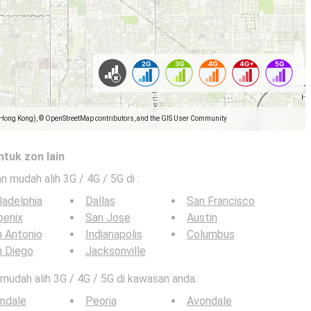
(Hong Kong), © OpenStreetMap contributors, and the GIS User Community
ntuk zon lain
an mudah alih 3G / 4G / 5G di
:
ladelphia
Dallas
San Francisco
oenix
San Jose
Austin
 Antonio
Indianapolis
Columbus
n Diego
Jacksonville
n mudah alih 3G / 4G / 5G di kawasan anda:
ndale
Peoria
Avondale