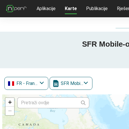
Aplikacije
Karte
Publikacije
Rješe
SFR Mobile-ov
FR
- Francuska
SFR Mobile
+
−