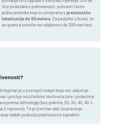
primanja GPS signala u trenutku mjerenja. Što se
tiče podataka o pokrivenosti , pohranit ćemo
jedino podatke koja su izmjerena s
preciznošću
lokalizacije do 50 metara
. Za podatke o brzini, ta
se granica pomiče na udaljenost do 200 mertara.
rivenosti?
tegriran je u postojeći kokpit koja već uključuje
 kao i pristup rezultatima testova brzine i podacima
ara prema tehnologiji (bez pokrića, 2G, 3G, 4G, 4G +,
a 2 mjeseca). To je izvrstan alat za praćenje
anje slabih područja pokrivenosti signalom.