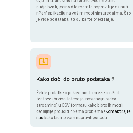
uvjetima, direktno na terenu. Ako i vi želite
sudjelovati, jedino što morate napraviti je skinuti
nPerf aplikaciju na vašim mobilnim uređajima.
Što
je više podataka, to su karte preciznije.
Kako doći do bruto podataka ?
Želite podatke o pokrivenosti mreže ili nPerf
testove (brzina, latencija, navigacija, video
streaming) u CSV formatu kako biste ih mogli
detaljnije proučiti ? Nema problema !
Kontaktirajte
nas
kako bismo vam napravili ponudu.