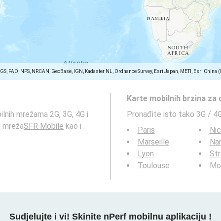
SGS, FAO, NPS, NRCAN, GeoBase, IGN, Kadaster NL, Ordnance Survey, Esri Japan, METI, Esri China 
Karte mobilnih brzina za
ilnih mrežama 2G, 3G, 4G i
Pronađite isto tako 3G / 4
h mreža
SFR Mobile
kao i
Paris
Ni
Marseille
Na
Lyon
St
Toulouse
Mon
Sudjelujte i vi! Skinite nPerf mobilnu aplikaciju !