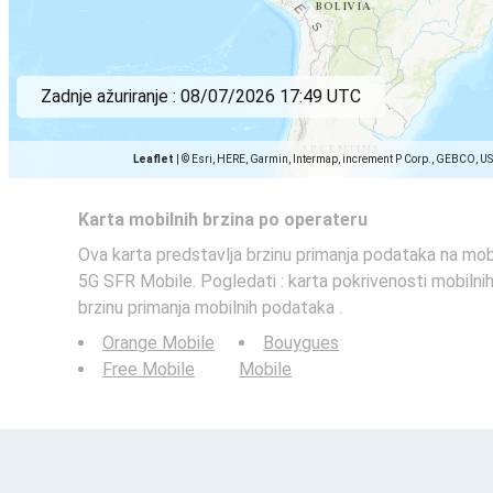
Zadnje ažuriranje :
08/07/2026 17:49 UTC
Leaflet
|
© Esri, HERE, Garmin, Intermap, increment P Corp., GEBCO, U
Karta mobilnih brzina po operateru
Ova karta predstavlja brzinu primanja podataka na mob
5G SFR Mobile. Pogledati : karta pokrivenosti mobilni
brzinu primanja mobilnih podataka .
Orange Mobile
Bouygues
Free Mobile
Mobile