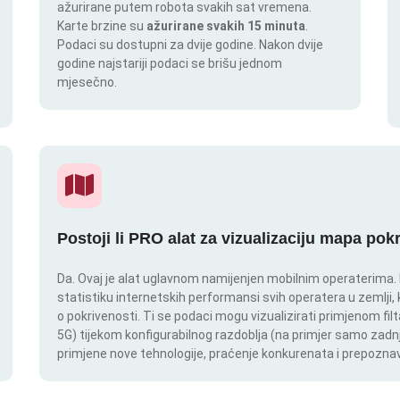
ažurirane putem robota svakih sat vremena.
Karte brzine su
ažurirane svakih 15 minuta
.
Podaci su dostupni za dvije godine. Nakon dvije
godine najstariji podaci se brišu jednom
mjesečno.
Postoji li PRO alat za vizualizaciju mapa pok
Da. Ovaj je alat uglavnom namijenjen mobilnim operaterima. In
statistiku internetskih performansi svih operatera u zemlji,
o pokrivenosti. Ti se podaci mogu vizualizirati primjenom filt
5G) tijekom konfigurabilnog razdoblja (na primjer samo zadnj
primjene nove tehnologije, praćenje konkurenata i prepoznav