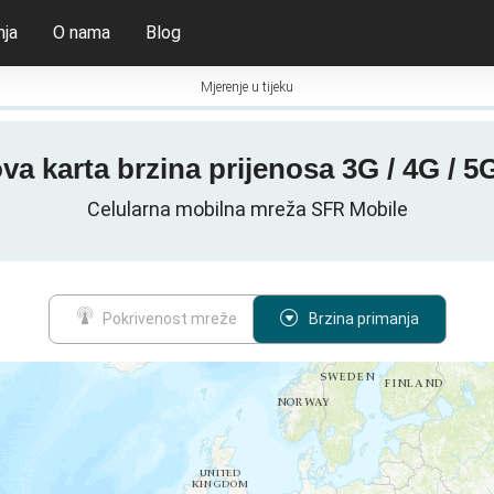
nja
O nama
Blog
Mjerenje u tijeku
a karta brzina prijenosa 3G / 4G / 
Celularna mobilna mreža SFR Mobile
Pokrivenost mreže
Brzina primanja