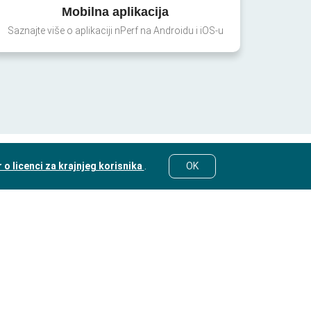
Mobilna aplikacija
Saznajte više o aplikaciji nPerf na Androidu i iOS-u
o licenci za krajnjeg korisnika
.
OK
© nPerf 2014-2026