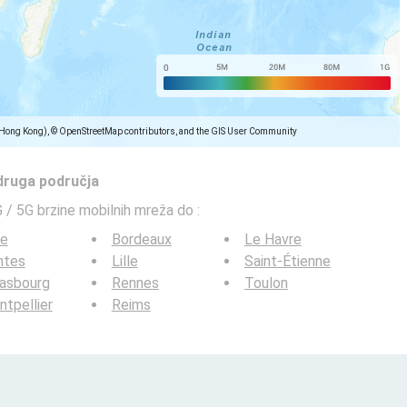
(Hong Kong), © OpenStreetMap contributors, and the GIS User Community
 druga područja
G / 5G brzine mobilnih mreža do
:
ce
Bordeaux
Le Havre
ntes
Lille
Saint-Étienne
rasbourg
Rennes
Toulon
tpellier
Reims