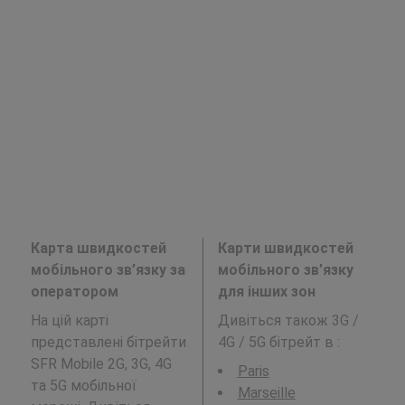
Карта швидкостей
Карти швидкостей
мобільного зв’язку за
мобільного зв’язку
оператором
для інших зон
На цій карті
Дивіться також 3G /
представлені бітрейти
4G / 5G бітрейт в
:
SFR Mobile 2G, 3G, 4G
Paris
та 5G мобільної
Marseille