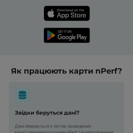
Як працюють карти nPerf?
Звідки беруться дані?
Дані збираються з тестів, проведених
користувачами програми nPerf. Це випробування,