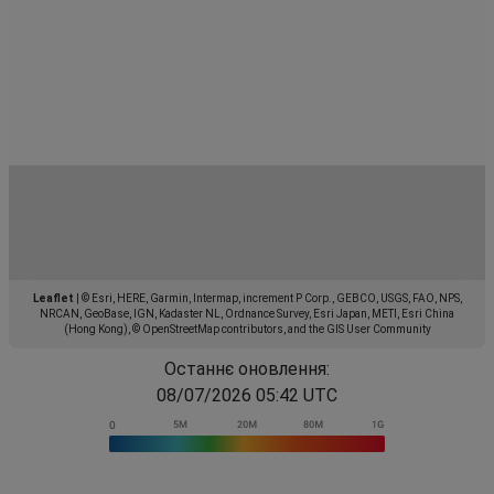
Leaflet
|
© Esri, HERE, Garmin, Intermap, increment P Corp., GEBCO, USGS, FAO, NPS,
NRCAN, GeoBase, IGN, Kadaster NL, Ordnance Survey, Esri Japan, METI, Esri China
(Hong Kong), © OpenStreetMap contributors, and the GIS User Community
Останнє оновлення:
08/07/2026 05:42 UTC