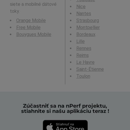
siete a mobilné dátové
Nice
toky.
Nantes
Orange Mobile
Strasbourg
Free Mobile
Montpellier
Bouygues Mobile
Bordeaux
Lille
Rennes
Reims
Le Havre
Saint-Étienne
Toulon
Zúčastniť sa na nPerf projektu,
stiahnite si našu aplikáciu teraz !