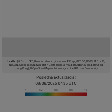
Leaflet
|
© Esri, HERE, Garmin, Intermap, increment P Corp., GEBCO, USGS, FAO, NPS,
NRCAN, GeoBase, IGN, Kadaster NL, Ordnance Survey, Esri Japan, METI, Esri China
(Hong Kong), © OpenStreetMap contributors, and the GIS User Community
Posledná aktualizácia :
08/08/2026 04:35 UTC