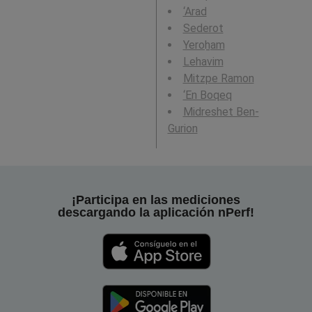
‘Arad
Sederot
Yeroẖam
Lehavim
Mitzpe Ramon
‘En Boqeq
Midreshet Ben-
Gurion
¡Participa en las mediciones
descargando la aplicación nPerf!