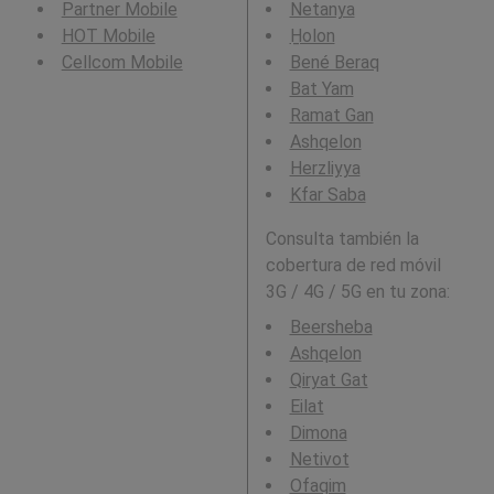
Partner Mobile
Netanya
HOT Mobile
H̱olon
Cellcom Mobile
Bené Beraq
Bat Yam
Ramat Gan
Ashqelon
Herzliyya
Kfar Saba
Consulta también la
cobertura de red móvil
3G / 4G / 5G en tu zona:
Beersheba
Ashqelon
Qiryat Gat
Eilat
Dimona
Netivot
Ofaqim