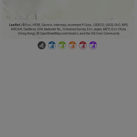
Leaflet
|
© Esri, HERE, Garmin, Intermap, increment P Corp., GEBCO, USGS, FAO, NPS,
NRCAN, GeoBase, IGN, Kadaster NL, Ordnance Survey, Esri Japan, METI, Esri China
(Hong Kong), © OpenStreetMap contributors, and the GIS User Community