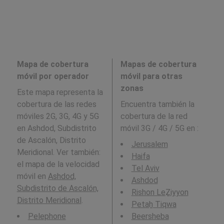
Mapa de cobertura
Mapas de cobertura
móvil por operador
móvil para otras
zonas
Este mapa representa la
cobertura de las redes
Encuentra también la
móviles 2G, 3G, 4G y 5G
cobertura de la red
en Ashdod, Subdistrito
móvil 3G / 4G / 5G en
:
de Ascalón, Distrito
Jerusalem
Meridional. Ver también:
Haifa
el mapa de la velocidad
Tel Aviv
móvil en
Ashdod,
Ashdod
Subdistrito de Ascalón,
Rishon LeẔiyyon
Distrito Meridional
.
Petaẖ Tiqwa
Pelephone
Beersheba