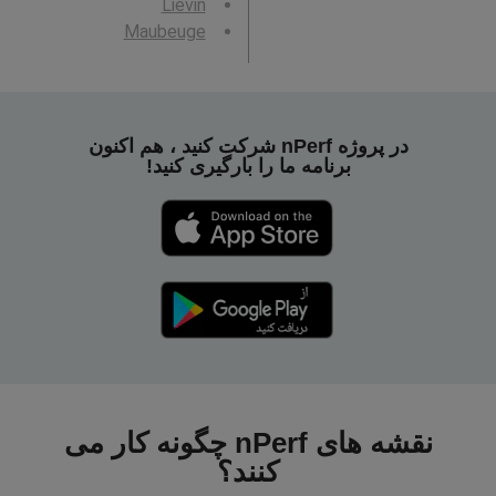
Liévin
Maubeuge
در پروژه nPerf شرکت کنید ، هم اکنون
برنامه ما را بارگیری کنید!
نقشه های nPerf چگونه کار می
کنند؟