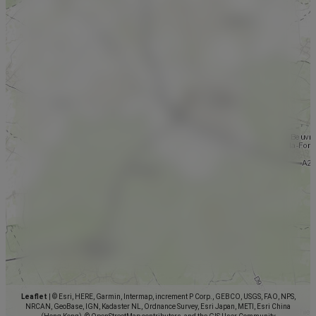
Leaflet
|
© Esri, HERE, Garmin, Intermap, increment P Corp., GEBCO, USGS, FAO, NPS,
NRCAN, GeoBase, IGN, Kadaster NL, Ordnance Survey, Esri Japan, METI, Esri China