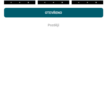
Prohlížením webu nPerf.com souhlasíte s našimi
Zásadami
používání osobních údajů a souborů cookies
a
Licenční smlouvou
Jak probíhá aktualizace?
OTEVŘENO
s koncovým uživatelem
pro testy nPerf.
Mapy pokrytí sítě jsou každou hodinu automaticky
Později
OK
aktualizovány robotem. Rychlostní mapy jsou
aktualizovány každých 15 minut
. Data jsou zobrazena
po dobu dvou let. Po dvou letech jsou nejstarší data z
map odstraňována jednou měsíčně.
Jak spolehlivé a přesné?
Testy se provádějí na uživatelských zařízeních.
Přesnost geolokace závisí na kvalitě příjmu signálu
GPS v době zkoušky. Pro údaje o pokrytí uchováváme
pouze testy s maximální nepřesností polohy
50 metrů