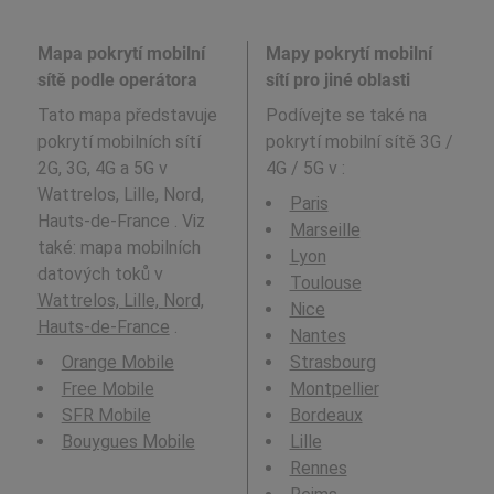
Mapa pokrytí mobilní
Mapy pokrytí mobilní
sítě podle operátora
sítí pro jiné oblasti
Tato mapa představuje
Podívejte se také na
pokrytí mobilních sítí
pokrytí mobilní sítě 3G /
2G, 3G, 4G a 5G v
4G / 5G v
:
Wattrelos, Lille, Nord,
Paris
Hauts-de-France . Viz
Marseille
také: mapa mobilních
Lyon
datových toků v
Toulouse
Wattrelos, Lille, Nord,
Nice
Hauts-de-France
.
Nantes
Orange Mobile
Strasbourg
Free Mobile
Montpellier
SFR Mobile
Bordeaux
Bouygues Mobile
Lille
Rennes