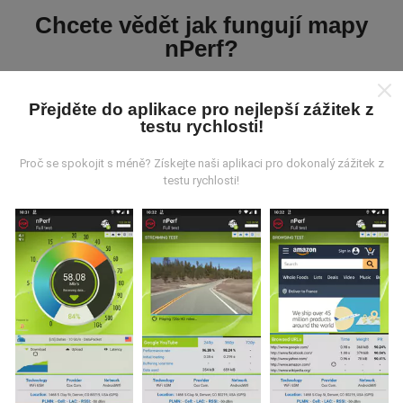
Chcete vědět jak fungují mapy
nPerf?
Přejděte do aplikace pro nejlepší zážitek z
testu rychlosti!
Proč se spokojit s méně? Získejte naši aplikaci pro dokonalý zážitek z
Odkud pocházejí data?
testu rychlosti!
Data jsou shromažďována z testů prováděných
uživateli aplikace nPerf. Jedná se o testy prováděné v
reálných podmínkách přímo v terénu. Pokud se chcete
také zapojit, stáhněte si do svého smartphonu
aplikaci nPerf.
Čím více údajů bude, tím komplexnější
budou mapy!