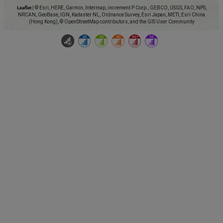
Leaflet
|
© Esri, HERE, Garmin, Intermap, increment P Corp., GEBCO, USGS, FAO, NPS,
NRCAN, GeoBase, IGN, Kadaster NL, Ordnance Survey, Esri Japan, METI, Esri China
(Hong Kong), © OpenStreetMap contributors, and the GIS User Community