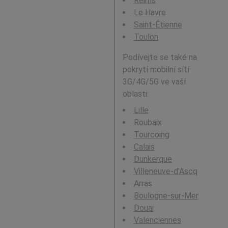
Reims
Le Havre
Saint-Étienne
Toulon
Podívejte se také na
pokrytí mobilní sítí
3G/4G/5G ve vaší
oblasti:
Lille
Roubaix
Tourcoing
Calais
Dunkerque
Villeneuve-d'Ascq
Arras
Boulogne-sur-Mer
Douai
Valenciennes