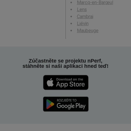
Marcq-en-Barœul
Lens
Cambrai
Liévin
Maubeuge
Zúčastněte se projektu nPerf,
stáhněte si naši aplikaci hned teď!