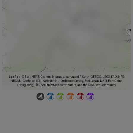
Leaflet
|
© Esri, HERE, Garmin, Intermap, increment P Corp., GEBCO, USGS, FAO, NPS,
NRCAN, GeoBase, IGN, Kadaster NL, Ordnance Survey, Esri Japan, METI, Esri China
(Hong Kong), © OpenStreetMap contributors, and the GIS User Community