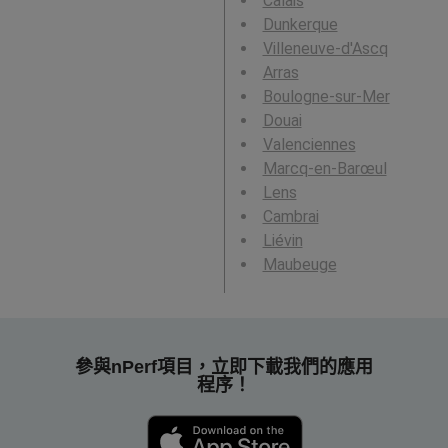
Calais
Dunkerque
Villeneuve-d'Ascq
Arras
Boulogne-sur-Mer
Douai
Valenciennes
Marcq-en-Barœul
Lens
Cambrai
Liévin
Maubeuge
參與nPerf項目，立即下載我們的應用
程序！