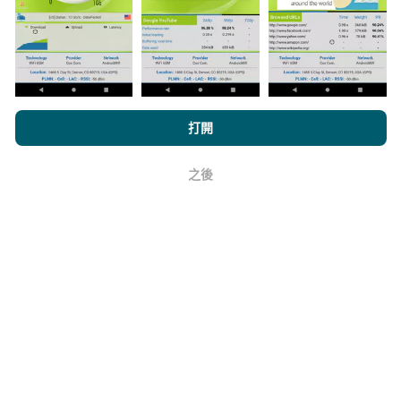
上。在計算發布績效之前，將應用過濾規則。
瀏覽nPerf.com，即表示您同意我們的
隱私和Cookies使用政策
以及
打開
我們的nPerf測試
最終用戶許可協議
。
如何進行更新？
之後
好
機器人每小時會自動更新網絡覆蓋圖。速度圖每15分鐘
更新一次
。數據顯示兩年。兩年後，每月一次從地圖中
刪除最舊的數據。
它的可靠性和準確性如何？