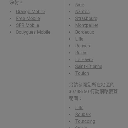
映射。
Nice
Orange Mobile
Nantes
Free Mobile
Strasbourg
SFR Mobile
Montpellier
Bouygues Mobile
Bordeaux
Lille
Rennes
Reims
Le Havre
Saint-Étienne
Toulon
另請參閱您所在地區的
3G/4G/5G 行動網路覆蓋
範圍：
Lille
Roubaix
Tourcoing