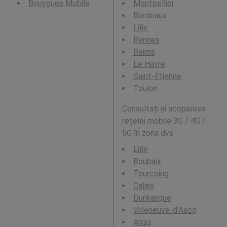
Bouygues Mobile
Montpellier
Bordeaux
Lille
Rennes
Reims
Le Havre
Saint-Étienne
Toulon
Consultați și acoperirea
rețelei mobile 3G / 4G /
5G în zona dvs:
Lille
Roubaix
Tourcoing
Calais
Dunkerque
Villeneuve-d'Ascq
Arras