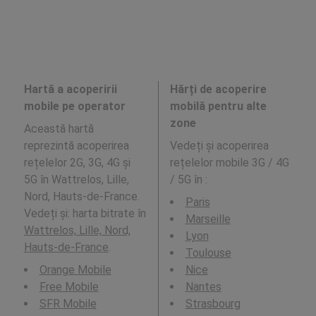
Hartă a acoperirii
Hărți de acoperire
mobile pe operator
mobilă pentru alte
zone
Această hartă
reprezintă acoperirea
Vedeți și acoperirea
rețelelor 2G, 3G, 4G și
rețelelor mobile 3G / 4G
5G în Wattrelos, Lille,
/ 5G în
:
Nord, Hauts-de-France.
Paris
Vedeți și: harta bitrate în
Marseille
Wattrelos, Lille, Nord,
Lyon
Hauts-de-France
.
Toulouse
Orange Mobile
Nice
Free Mobile
Nantes
SFR Mobile
Strasbourg