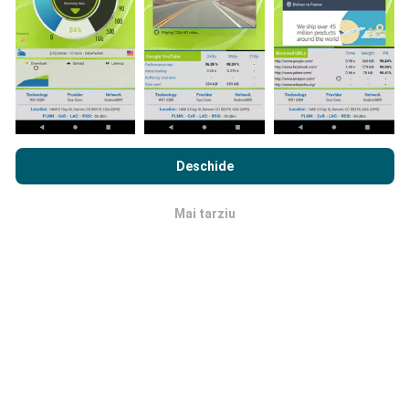
cuprinzătoare!
Prin navigarea nPerf.com, sunteți de acord cu
Politica de
Cum se fac actualizările?
confidențialitate și cookie-uri de utilizare
precum și
Acordul
Deschide
de Licență pentru Utilizatorul Final
a testului nostru nPerf.
Hărțile de acoperire a rețelei sunt actualizate
automat de către un robot la fiecare oră. Hărțile de
Mai tarziu
OK
viteză sunt
actualizate la fiecare 15 minute
. Datele
sunt afișate timp de doi ani. După doi ani, cele mai
vechi date sunt eliminate din hărți o dată pe lună.