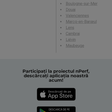
Boulogne-sur-Mer
Douai
Valenciennes
Marcq-en-Barœul
Lens
Cambrai
Liévin
Maubeuge
Participați la proiectul nPerf,
descărcați aplicația noastră
acum!