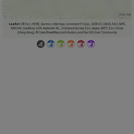
Leaflet
|
© Esri, HERE, Garmin, Intermap, increment P Corp., GEBCO, USGS, FAO, NPS,
NRCAN, GeoBase, IGN, Kadaster NL, Ordnance Survey, Esri Japan, METI, Esri China
(Hong Kong), © OpenStreetMap contributors, and the GIS User Community