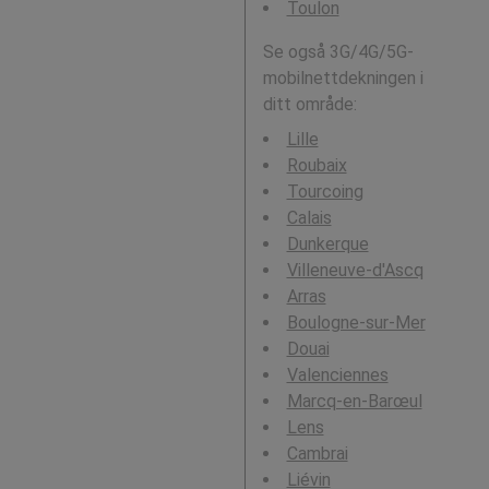
Toulon
Se også 3G/4G/5G-
mobilnettdekningen i
ditt område:
Lille
Roubaix
Tourcoing
Calais
Dunkerque
Villeneuve-d'Ascq
Arras
Boulogne-sur-Mer
Douai
Valenciennes
Marcq-en-Barœul
Lens
Cambrai
Liévin