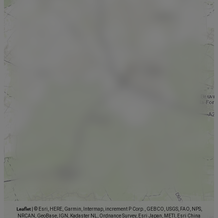
Leaflet
|
© Esri, HERE, Garmin, Intermap, increment P Corp., GEBCO, USGS, FAO, NPS,
NRCAN, GeoBase, IGN, Kadaster NL, Ordnance Survey, Esri Japan, METI, Esri China