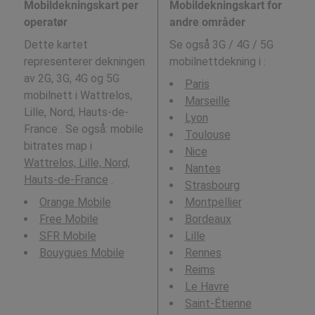
Mobildekningskart per
Mobildekningskart for
operatør
andre områder
Dette kartet
Se også 3G / 4G / 5G
representerer dekningen
mobilnettdekning i
:
av 2G, 3G, 4G og 5G
Paris
mobilnett i Wattrelos,
Marseille
Lille, Nord, Hauts-de-
Lyon
France . Se også: mobile
Toulouse
bitrates map i
Nice
Wattrelos, Lille, Nord,
Nantes
Hauts-de-France
.
Strasbourg
Orange Mobile
Montpellier
Free Mobile
Bordeaux
SFR Mobile
Lille
Bouygues Mobile
Rennes
Reims
Le Havre
Saint-Étienne