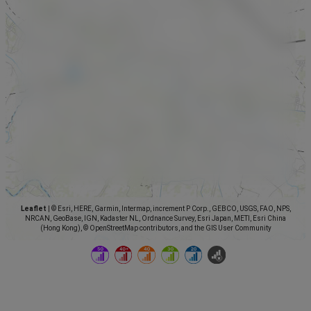
Leaflet
|
© Esri, HERE, Garmin, Intermap, increment P Corp., GEBCO, USGS, FAO, NPS,
NRCAN, GeoBase, IGN, Kadaster NL, Ordnance Survey, Esri Japan, METI, Esri China
(Hong Kong), © OpenStreetMap contributors, and the GIS User Community