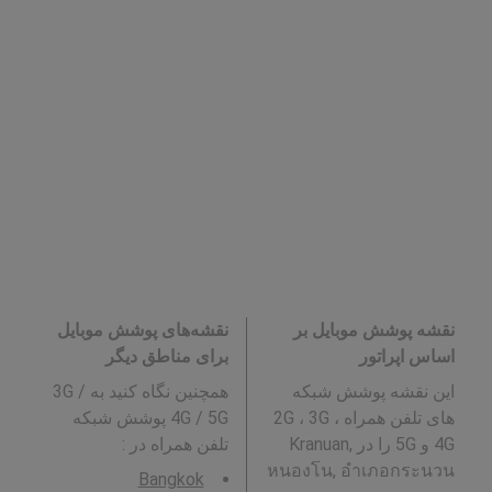
نقشه پوشش موبایل بر
نقشه‌های پوشش موبایل
اساس اپراتور
برای مناطق دیگر
این نقشه پوشش شبکه
همچنین نگاه کنید به 3G /
های تلفن همراه 2G ، 3G ،
4G / 5G پوشش شبکه
4G و 5G را در Kranuan,
تلفن همراه در
:
หนองโน, อำเภอกระนวน
Bangkok