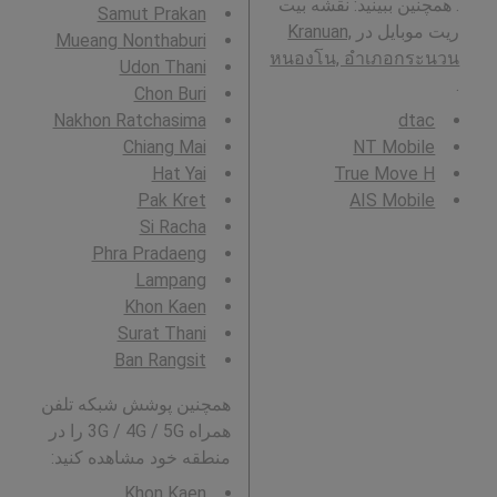
. همچنین ببینید: نقشه بیت
Samut Prakan
ریت موبایل در
Kranuan,
Mueang Nonthaburi
หนองโน, อำเภอกระนวน
Udon Thani
.
Chon Buri
Nakhon Ratchasima
dtac
Chiang Mai
NT Mobile
Hat Yai
True Move H
Pak Kret
AIS Mobile
Si Racha
Phra Pradaeng
Lampang
Khon Kaen
Surat Thani
Ban Rangsit
همچنین پوشش شبکه تلفن
همراه 3G / 4G / 5G را در
منطقه خود مشاهده کنید:
Khon Kaen