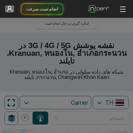
انجام تست سرعت
اندازه گیری در حال انجام است
نقشه پوشش 3G / 4G / 5G در
Kranuan, หนองโน, อำเภอกระนวน،
تایلند
شبکه های داده سلولی در Kranuan, หนองโน, อำเภอ
กระนวน, Changwat Khon Kaen, تایلند
TH