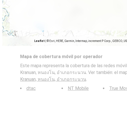
Leaflet
|
© Esri, HERE, Garmin, Intermap, increment P Corp., GEBCO, U
Mapa de cobertura móvil por operador
Este mapa representa la cobertura de las redes móvil
Kranuan, หนองโน, อำเภอกระนวน. Ver también: el mapa
Kranuan, หนองโน, อำเภอกระนวน
.
dtac
NT Mobile
True Mo