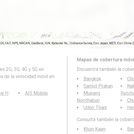
SGS, FAO, NPS, NRCAN, GeoBase, IGN, Kadaster NL, Ordnance Survey, Esri Japan, METI, Esri China 
Mapas de cobertura móvi
es 2G, 3G, 4G y 5G en
Encuentra también la cober
 de la velocidad móvil en
Bangkok
Cho
Samut Prakan
Na
ve H
AIS Mobile
Mueang
Ratch
Nonthaburi
Chi
Udon Thani
Hat
Consulta también la cobertu
Khon Kaen
Ban