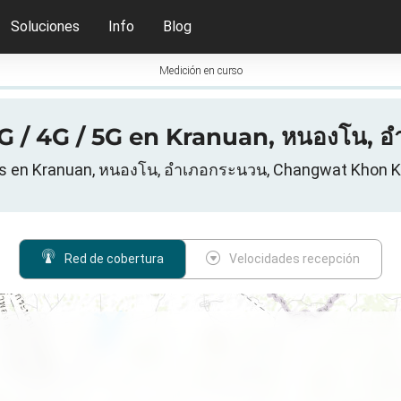
Soluciones
Info
Blog
Medición en curso
 / 4G / 5G en Kranuan, หนองโน, อ
s en Kranuan, หนองโน, อำเภอกระนวน, Changwat Khon Ka
Red de cobertura
Velocidades recepción