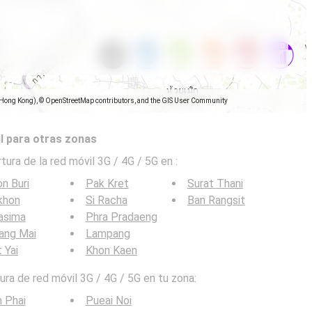
(Hong Kong), © OpenStreetMap contributors, and the GIS User Community
l para otras zonas
tura de la red móvil 3G / 4G / 5G en
:
n Buri
Pak Kret
Surat Thani
khon
Si Racha
Ban Rangsit
asima
Phra Pradaeng
ang Mai
Lampang
 Yai
Khon Kaen
ra de red móvil 3G / 4G / 5G en tu zona:
 Phai
Pueai Noi