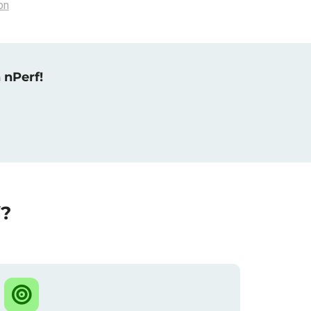
on
 nPerf!
f?