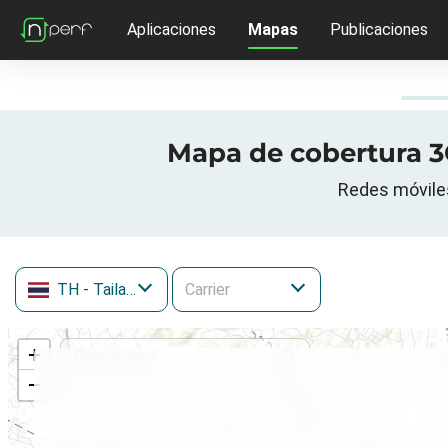
Aplicaciones
Mapas
Publicaciones
Mapa de cobertura 3G
Redes móvile
TH
- Tailandia
+
−