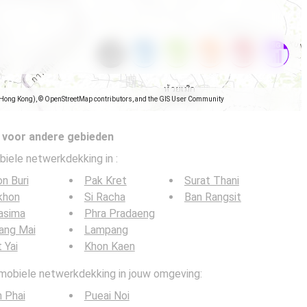
(Hong Kong), © OpenStreetMap contributors, and the GIS User Community
 voor andere gebieden
biele netwerkdekking in
:
n Buri
Pak Kret
Surat Thani
khon
Si Racha
Ban Rangsit
asima
Phra Pradaeng
ang Mai
Lampang
 Yai
Khon Kaen
 mobiele netwerkdekking in jouw omgeving:
 Phai
Pueai Noi