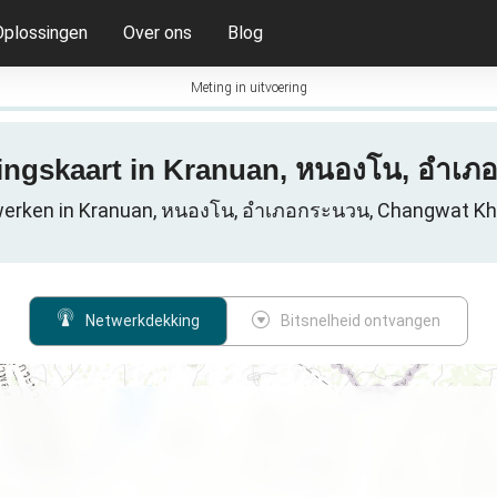
Oplossingen
Over ons
Blog
Meting in uitvoering
kingskaart in Kranuan, หนองโน, อำเภ
erken in Kranuan, หนองโน, อำเภอกระนวน, Changwat Kh
Netwerkdekking
Bitsnelheid ontvangen