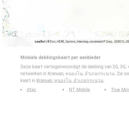
Leaflet
|
© Esri, HERE, Garmin, Intermap, increment P Corp., GEBCO, U
Mobiele dekkingskaart per aanbieder
Deze kaart vertegenwoordigt de dekking van 2G, 3G, 
netwerken in Kranuan, หนองโน, อำเภอกระนวน. Zie ook
kaart in
Kranuan, หนองโน, อำเภอกระนวน
.
dtac
NT Mobile
True Mo