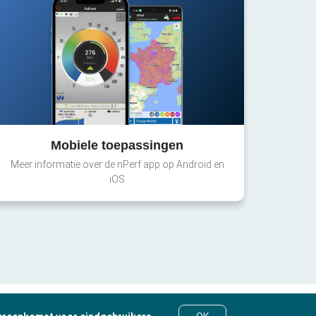
Mobiele toepassingen
Meer informatie over de nPerf app op Android en
iOS