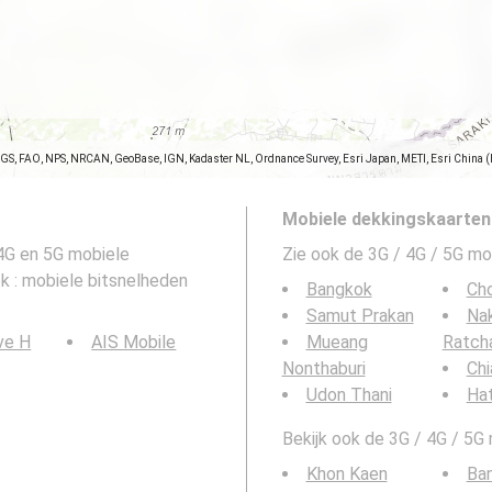
SGS, FAO, NPS, NRCAN, GeoBase, IGN, Kadaster NL, Ordnance Survey, Esri Japan, METI, Esri China 
Mobiele dekkingskaarten
4G en 5G mobiele
Zie ook de 3G / 4G / 5G mo
 : mobiele bitsnelheden
Bangkok
Cho
Samut Prakan
Na
ve H
AIS Mobile
Mueang
Ratch
Nonthaburi
Chi
Udon Thani
Hat
Bekijk ook de 3G / 4G / 5G
Khon Kaen
Ban