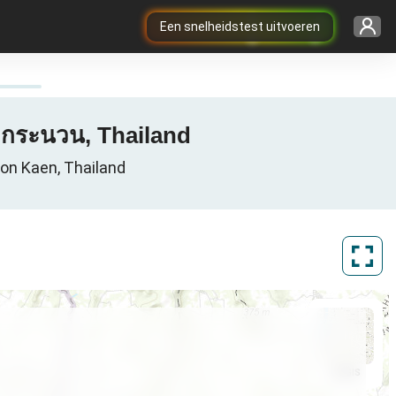
Een snelheidstest uitvoeren
อกระนวน, Thailand
on Kaen, Thailand
ArcGIS