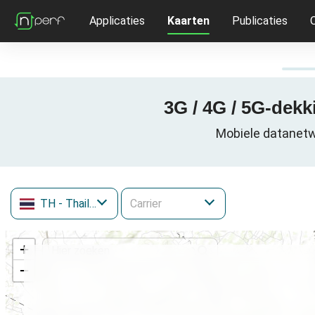
Applicaties
Kaarten
Publicaties
3G / 4G / 5G-dek
Mobiele datanetw
TH
- Thailand
+
−