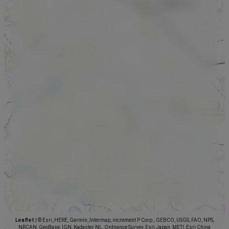
Leaflet
|
© Esri, HERE, Garmin, Intermap, increment P Corp., GEBCO, USGS, FAO, NPS,
NRCAN, GeoBase, IGN, Kadaster NL, Ordnance Survey, Esri Japan, METI, Esri China