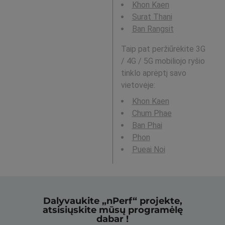
Khon Kaen
Surat Thani
Ban Rangsit
Taip pat peržiūrėkite 3G
/ 4G / 5G mobiliojo ryšio
tinklo aprėptį savo
vietovėje:
Khon Kaen
Chum Phae
Ban Phai
Phon
Pueai Noi
Dalyvaukite „nPerf“ projekte,
atsisiųskite mūsų programėlę
dabar !