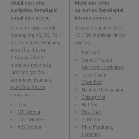
Mobiliojo ryšio
Mobiliojo ryšio
aprėpties žemėlapis
aprėpties žemėlapiai
pagal operatorių
kitoms zonoms
Šis žemėlapis parodo
Taip pat žiūrėkite 3G /
padengimą 2G, 3G, 4G ir
4G / 5G mobiliojo tinklo
5G mobilų ryšį Kranuan,
aprėptį
:
หนองโน, อำเภอ
Bangkok
กระนวน.Žiūrėti :
Samut Prakan
mobilaus ryšio bitų
Mueang Nonthaburi
judėjimo greičio
Udon Thani
žemėlapis
Kranuan,
Chon Buri
หนองโน, อำเภอ
Nakhon Ratchasima
กระนวน
.
Chiang Mai
dtac
Hat Yai
NT Mobile
Pak Kret
True Move H
Si Racha
AIS Mobile
Phra Pradaeng
Lampang