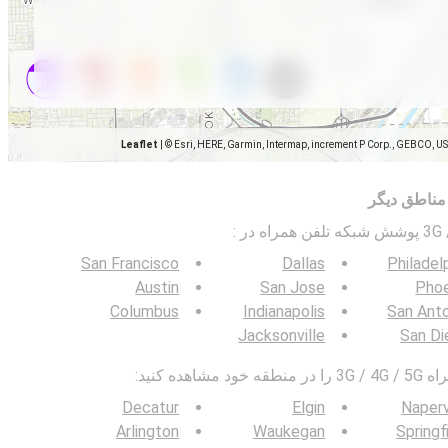
Leaflet
|
© Esri, HERE, Garmin, Intermap, increment P Corp., GEBCO, U
مناطق دیگر
:
San Francisco
Dallas
Philadel
Austin
San Jose
Phoe
Columbus
Indianapolis
San Ant
Jacksonville
San Di
ده کنید:
Decatur
Elgin
Naperv
Arlington
Waukegan
Springf