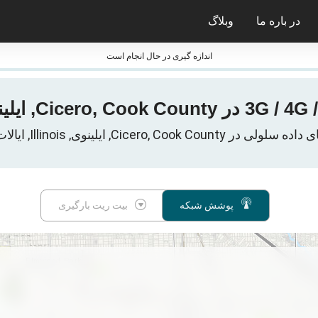
در باره ما
وبلاگ
ی nPerf
جایزه nPerf و فشارسنج ها
اندازه گیری در حال انجام است
Cicero, Cook County, ایلینوی, Illinois, ایالات متحده
پوشش شبکه
بیت ریت بارگیری