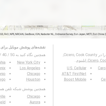
SGS, FAO, NPS, NRCAN, GeoBase, IGN, Kadaster NL, Ordnance Survey, Esri Japan, METI, Esri China 
نقشه‌های پوشش موبایل برای 
این نقشه پوشش شبکه های تلفن همراه 2G ، 3G ، 4G و 5G را در Cicero, Cook County,
همچنین نگاه کنید به 3G / 4G / 5G پوشش شبکه تلفن همراه در
Cicero, ایلینوی
.
phia
New York City
nix
Los Angeles
U.S. Cellular
Caro
onio
Chicago
AT&T FirstNet
ego
Houston
Boost Mobile
Cel
همچنین پوشش شبکه تلفن همراه 3G / 4G / 5G را در منطقه خود مشاه
ille
Chicago
ield
Aurora