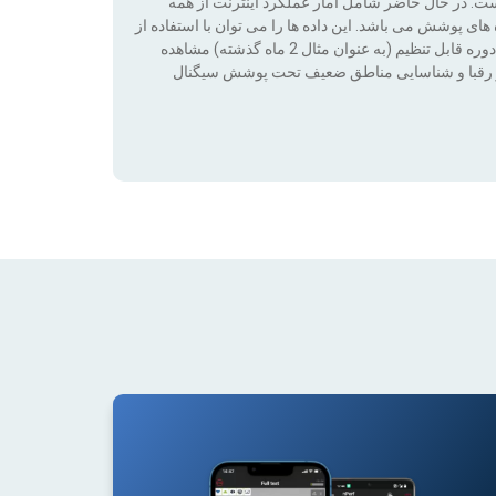
است. در حال حاضر شامل آمار عملکرد اینترنت از همه
ی پوشش می باشد. این داده ها را می توان با استفاده از
فناوری فیلترها (بدون پوشش ، 2G ، 3G ، 4G ، 4G + ، 5G) در طی یک دوره قابل تنظیم (به عنوان مثال 2 ماه گذشته) مشاهده
ت بر رقبا و شناسایی مناطق ضعیف تحت پوشش سیگنال