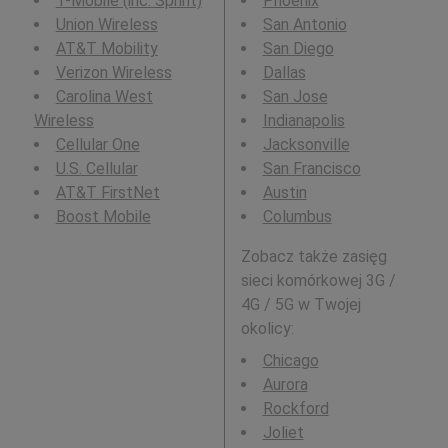
T-Mobile (inc. Sprint)
Phoenix
Union Wireless
San Antonio
AT&T Mobility
San Diego
Verizon Wireless
Dallas
Carolina West
San Jose
Wireless
Indianapolis
Cellular One
Jacksonville
U.S. Cellular
San Francisco
AT&T FirstNet
Austin
Boost Mobile
Columbus
Zobacz także zasięg
sieci komórkowej 3G /
4G / 5G w Twojej
okolicy:
Chicago
Aurora
Rockford
Joliet