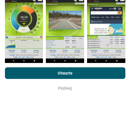
smartfona.
Im więcej danych, tym bardziej dokładne
będą mapy!
Jak przeprowadzane są
aktualizacje?
Przeglądając witrynę nPerf.com, wyrażasz zgodę na naszą
Politykę prywatności i plików cookie
, jak również na
Umowę
Otwarte
Mapy zasięgu sieci są co godzinę automatycznie
licencyjną użytkownika końcowego
testu nPerf.
aktualizowane przez bota. Mapy prędkości są
aktualizowane
co 15 minut
. Dane są wyświetlane
Później
OK
przez dwa lata. Po dwóch latach najstarsze dane są
usuwane z map raz w miesiącu.