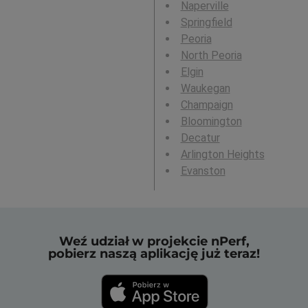
Naperville
Springfield
Peoria
North Peoria
Elgin
Waukegan
Champaign
Bloomington
Decatur
Arlington Heights
Evanston
Weź udział w projekcie nPerf,
pobierz naszą aplikację już teraz!