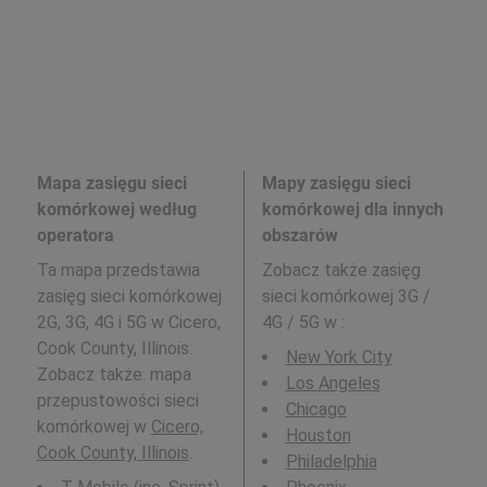
Mapa zasięgu sieci
Mapy zasięgu sieci
komórkowej według
komórkowej dla innych
operatora
obszarów
Ta mapa przedstawia
Zobacz także zasięg
zasięg sieci komórkowej
sieci komórkowej 3G /
2G, 3G, 4G i 5G w Cicero,
4G / 5G w
:
Cook County, Illinois.
New York City
Zobacz także: mapa
Los Angeles
przepustowości sieci
Chicago
komórkowej w
Cicero,
Houston
Cook County, Illinois
.
Philadelphia