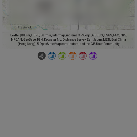
Leaflet
|
© Esri, HERE, Garmin, Intermap, increment P Corp., GEBCO, USGS, FAO, NPS,
NRCAN, GeoBase, IGN, Kadaster NL, Ordnance Survey, Esri Japan, METI, Esri China
(Hong Kong), © OpenStreetMap contributors, and the GIS User Community