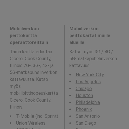
Mobiiliverkon
Mobiiliverkon
peittokartta
peittokartat muille
operaattoreittain
alueille
Tämä kartta edustaa
Katso myös 3G / 4G /
Cicero, Cook County,
5G-matkapuhelinverkon
Illinois 2G-, 3G-, 4G- ja
kattavuus
:
5G-matkapuhelinverkon
New York City
kattavuutta. Katso
Los Angeles
myös:
Chicago
mobiilibittinopeuskartta
Houston
Cicero, Cook County,
Philadelphia
Illinois
.
Phoenix
T-Mobile (inc. Sprint)
San Antonio
Union Wireless
San Diego