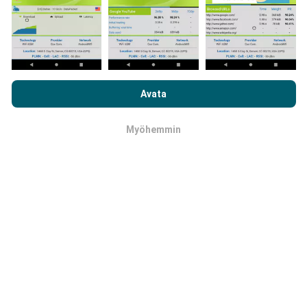
Kuinka päivitykset tehdään?
Selaamalla nPerf.com-sivustoa hyväksyt
tietosuoja- ja
evästekäyttökäytäntömme
sekä nPerf-testimme
Avata
Botti päivittää verkon kattavuuskartat
loppukäyttäjän lisenssisopimuksen
.
automaattisesti tunnin välein. Nopeuskarttoja
päivitetään
15 minuutin välein
. Tiedot näytetään
Myöhemmin
OK
kahden vuoden ajan. Kahden vuoden kuluttua
vanhimmat tiedot poistetaan kartoista kerran
kuukaudessa.
Kuinka luotettava ja tarkka se on?