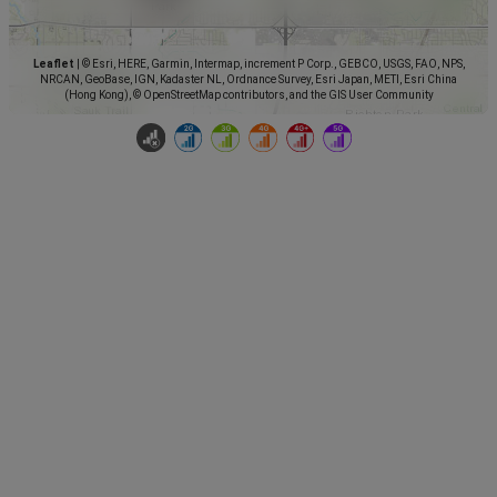
Leaflet
|
© Esri, HERE, Garmin, Intermap, increment P Corp., GEBCO, USGS, FAO, NPS,
NRCAN, GeoBase, IGN, Kadaster NL, Ordnance Survey, Esri Japan, METI, Esri China
(Hong Kong), © OpenStreetMap contributors, and the GIS User Community