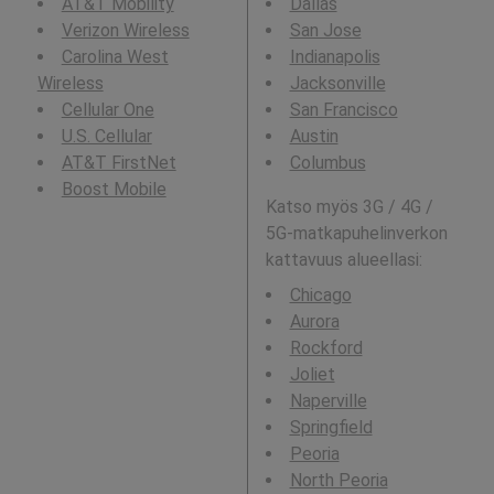
AT&T Mobility
Dallas
Verizon Wireless
San Jose
Carolina West
Indianapolis
Wireless
Jacksonville
Cellular One
San Francisco
U.S. Cellular
Austin
AT&T FirstNet
Columbus
Boost Mobile
Katso myös 3G / 4G /
5G-matkapuhelinverkon
kattavuus alueellasi:
Chicago
Aurora
Rockford
Joliet
Naperville
Springfield
Peoria
North Peoria