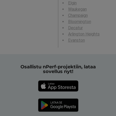
Elgin
Waukegan
Champaign
Bloomington
Decatur
Arlington Heights
Evanston
Osallistu nPerf-projektiin, lataa
sovellus nyt!