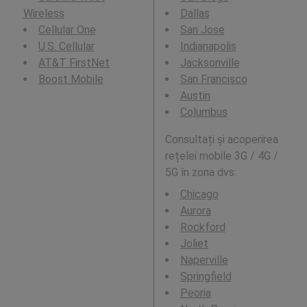
Wireless
Dallas
Cellular One
San Jose
U.S. Cellular
Indianapolis
AT&T FirstNet
Jacksonville
Boost Mobile
San Francisco
Austin
Columbus
Consultați și acoperirea
rețelei mobile 3G / 4G /
5G în zona dvs:
Chicago
Aurora
Rockford
Joliet
Naperville
Springfield
Peoria