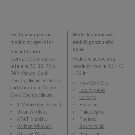
Hartă a acoperirii
Hărți de acoperire
mobile pe operator
mobilă pentru alte
zone
Această hartă
reprezintă acoperirea
Vedeți și acoperirea
rețelelor 2G, 3G, 4G și
rețelelor mobile 3G / 4G
5G în Cicero, Cook
/ 5G în
:
County, Illinois. Vedeți și:
New York City
harta bitrate în
Cicero,
Los Angeles
Cook County, Illinois
.
Chicago
T-Mobile (inc. Sprint)
Houston
Union Wireless
Philadelphia
AT&T Mobility
Phoenix
Verizon Wireless
San Antonio
Carolina West
San Diego