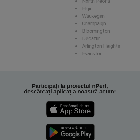
North Peoria
Elgin
Waukegan
Champaign
Bloomington
Decatur
Arlington Heights
Evanston
Participați la proiectul nPerf,
descărcați aplicația noastră acum!