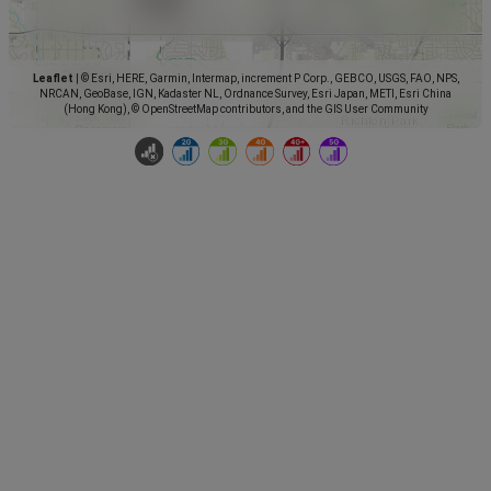
Leaflet
|
© Esri, HERE, Garmin, Intermap, increment P Corp., GEBCO, USGS, FAO, NPS,
NRCAN, GeoBase, IGN, Kadaster NL, Ordnance Survey, Esri Japan, METI, Esri China
(Hong Kong), © OpenStreetMap contributors, and the GIS User Community