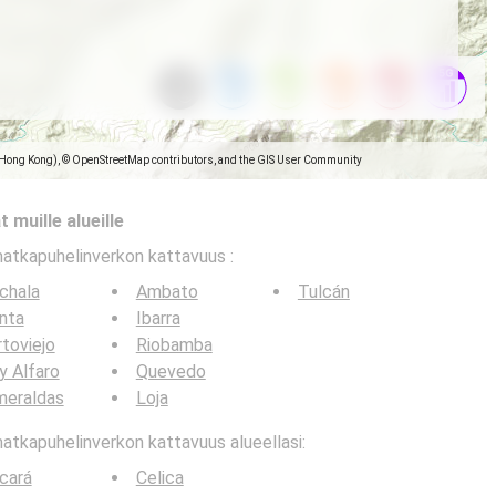
(Hong Kong), © OpenStreetMap contributors, and the GIS User Community
 muille alueille
matkapuhelinverkon kattavuus
:
chala
Ambato
Tulcán
nta
Ibarra
toviejo
Riobamba
y Alfaro
Quevedo
meraldas
Loja
tkapuhelinverkon kattavuus alueellasi:
cará
Celica