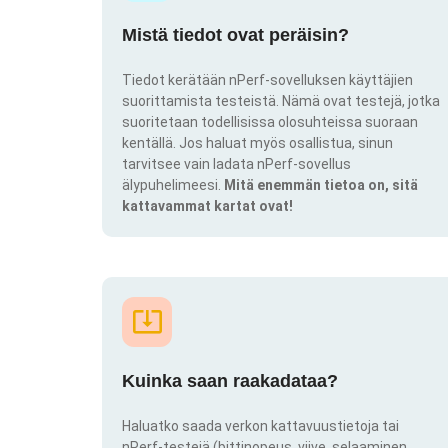
Mistä tiedot ovat peräisin?
Tiedot kerätään nPerf-sovelluksen käyttäjien
suorittamista testeistä. Nämä ovat testejä, jotka
suoritetaan todellisissa olosuhteissa suoraan
kentällä. Jos haluat myös osallistua, sinun
tarvitsee vain ladata nPerf-sovellus
älypuhelimeesi.
Mitä enemmän tietoa on, sitä
kattavammat kartat ovat!
Kuinka saan raakadataa?
Haluatko saada verkon kattavuustietoja tai
nPerf-testejä (bittinopeus, viive, selaaminen,