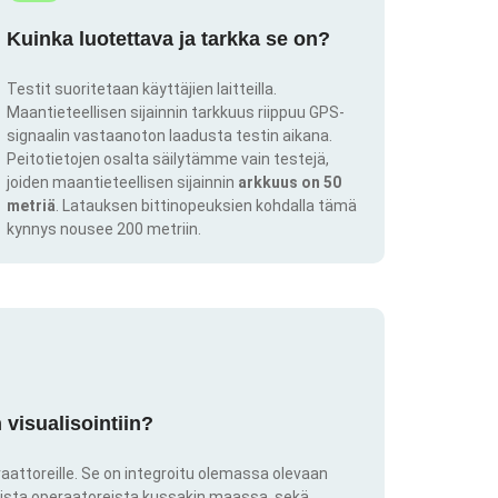
Kuinka luotettava ja tarkka se on?
Testit suoritetaan käyttäjien laitteilla.
Maantieteellisen sijainnin tarkkuus riippuu GPS-
signaalin vastaanoton laadusta testin aikana.
Peitotietojen osalta säilytämme vain testejä,
joiden maantieteellisen sijainnin
arkkuus on 50
metriä
. Latauksen bittinopeuksien kohdalla tämä
kynnys nousee 200 metriin.
visualisointiin?
aattoreille. Se on integroitu olemassa olevaan
kkista operaatoreista kussakin maassa, sekä