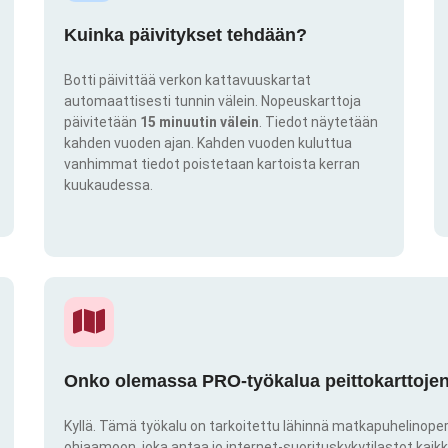
Kuinka päivitykset tehdään?
Botti päivittää verkon kattavuuskartat
automaattisesti tunnin välein. Nopeuskarttoja
päivitetään
15 minuutin välein
. Tiedot näytetään
kahden vuoden ajan. Kahden vuoden kuluttua
vanhimmat tiedot poistetaan kartoista kerran
kuukaudessa.
Onko olemassa PRO-työkalua peittokarttojen 
Kyllä. Tämä työkalu on tarkoitettu lähinnä matkapuhelinoper
ohjaamoon, joka antaa jo internet-suorituskykytilastot kai