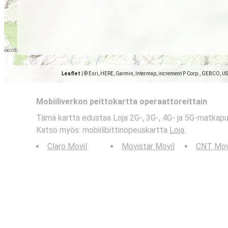
Leaflet
|
© Esri, HERE, Garmin, Intermap, increment P Corp., GEBCO, U
Mobiiliverkon peittokartta operaattoreittain
Tämä kartta edustaa Loja 2G-, 3G-, 4G- ja 5G-matkapu
Katso myös: mobiilibittinopeuskartta
Loja
.
Claro Movil
Movistar Movil
CNT Mov