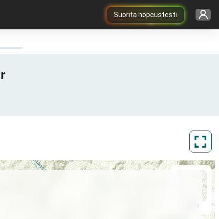
Suorita nopeustesti
r
ArcGIS