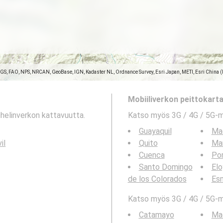
SGS, FAO, NPS, NRCAN, GeoBase, IGN, Kadaster NL, Ordnance Survey, Esri Japan, METI, Esri China 
Mobiiliverkon peittokartat
helinverkon kattavuutta.
Katso myös 3G / 4G / 5G-
Guayaquil
Ma
il
Quito
Ma
Cuenca
Por
Santo Domingo
Elo
de los Colorados
Es
Katso myös 3G / 4G / 5G-ma
Catamayo
Ma