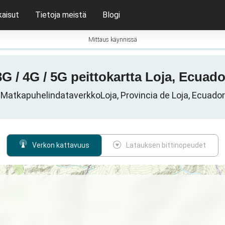
kaisut
Tietoja meistä
Blogi
Mittaus käynnissä
3G / 4G / 5G peittokartta Loja, Ecuado
MatkapuhelindataverkkoLoja, Provincia de Loja, Ecuador
Verkon kattavuus
Latauksen bittinopeudet