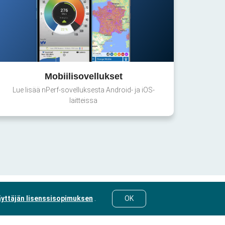
Mobiilisovellukset
Lue lisää nPerf-sovelluksesta Android- ja iOS-
laitteissa
yttäjän lisenssisopimuksen
.
OK