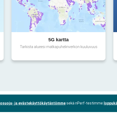
5G kartta
Tarkista alueesi matkapuhelinverkon kuuluvuus
tosuoja- ja evästekäyttökäytäntömme
sekä nPerf-testimme
loppukä