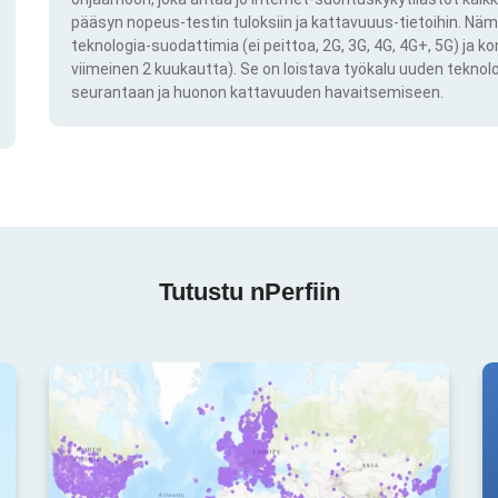
pääsyn nopeus-testin tuloksiin ja kattavuuus-tietoihin. Näm
teknologia-suodattimia (ei peittoa, 2G, 3G, 4G, 4G+, 5G) ja k
viimeinen 2 kuukautta). Se on loistava työkalu uuden teknol
seurantaan ja huonon kattavuuden havaitsemiseen.
Tutustu nPerfiin