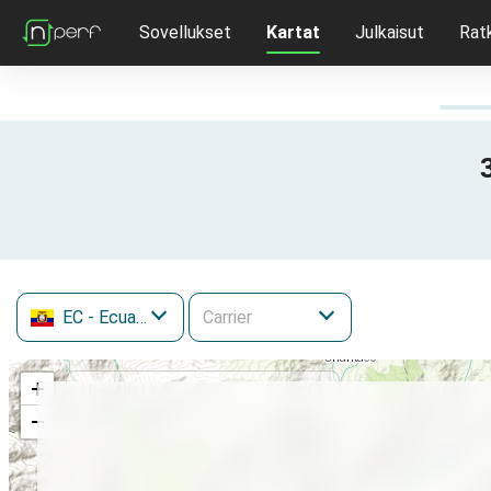
Sovellukset
Kartat
Julkaisut
Rat
EC
- Ecuador
+
−