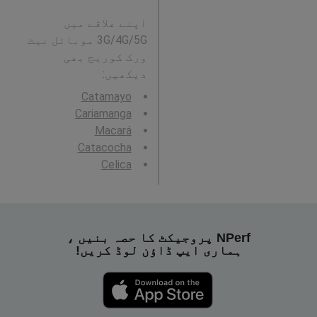
اپنے علاقے میں
3G/4G/5G موبائل نیٹ
ورک کوریج بھی
دیکھیں:
Catamayo
Cariamanga
Macará
Catacocha
Celica
NPerf پروجیکٹ کا حصہ بنیں ،
ہماری ایپ ڈاؤن لوڈ کریں!