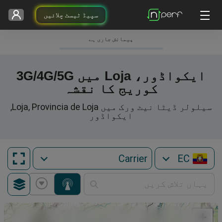
سپیڈ ٹیسٹ چلائیں
پیمائش جاری ہے
ایکواڈور، Loja میں 3G/4G/5G
کوریج کا نقشہ
سیلولر ڈیٹا نیٹ ورک میں Loja, Provincia de Loja,
ایکواڈور
EC
+