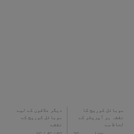
موبائل کوریج کا
دیگر علاقوں کے لیے
نقشہ ہر آپریٹر کے
موبائل کوریج کے
لحاظ سے
نقشے