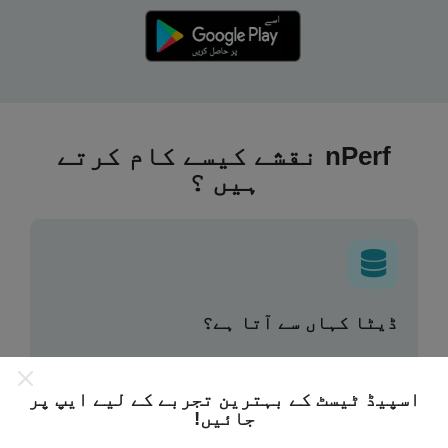
nPerf نقشے کیسے کام کرتے
ہیں ؟
ڈیٹا کہاں سے آتا ہے؟
یہ اعدادوشمار nPerf ایپ کے صارفین کے ذریعہ کئے
گئے ٹیسٹوں سے جمع کیا گیا ہے۔ یہ ایسے میدان ہیں جو
اسپیڈ ٹیسٹ کے بہترین تجربے کے لیے ایپ پر
براہ راست میدان میں واقع حالتوں میں ہوتے ہیں۔ اگر
جائیں!
آپ بھی اس میں شامل ہونا چاہتے ہیں تو ، آپ کو بس