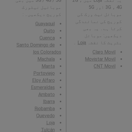
یہ نقشہ Loja میں 2G ،
3G / 4G / 5G میں بھی
3G ، 4G اور 5G
موبائیل نیٹورک
موبائل نیٹ ورک کی
کوریج دیکھیں۔ :
کوریج کی نمائندگی
Guayaquil
کرتا ہے۔ یہ بھی
Quito
دیکھیں: موبائل
Cuenca
بٹریٹ کا نقشہ
Loja
۔
Santo Domingo de
los Colorados
Claro Movil
Machala
Movistar Movil
Manta
CNT Movil
Portoviejo
Eloy Alfaro
Esmeraldas
Ambato
Ibarra
Riobamba
Quevedo
Loja
Tulcán