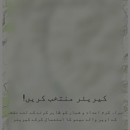
کیریئر منتخب کریں!
براہ کرم اعداد و شمار کو ظاہر کرنے کے لئے نقشہ
کے اوپر والے مینو کا استعمال کرکے کیریئر
منتخب کریں۔