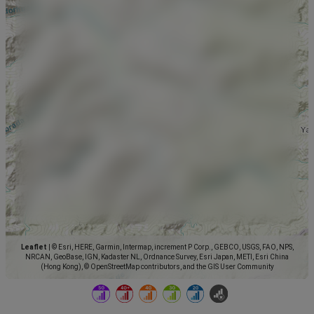
Leaflet
|
© Esri, HERE, Garmin, Intermap, increment P Corp., GEBCO, USGS, FAO, NPS,
NRCAN, GeoBase, IGN, Kadaster NL, Ordnance Survey, Esri Japan, METI, Esri China
(Hong Kong), © OpenStreetMap contributors, and the GIS User Community