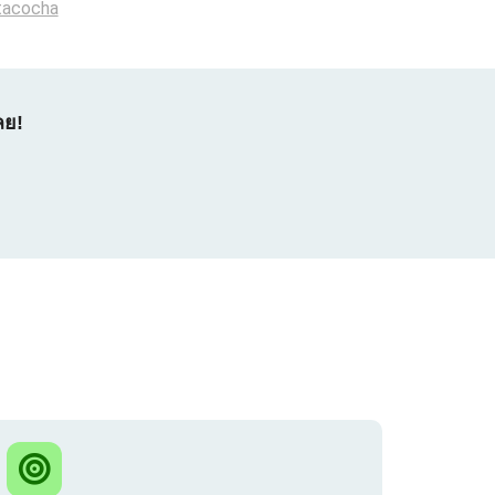
tacocha
ลย!