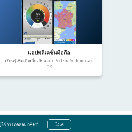
แอปพลิเคชั่นมือถือ
เรียนรู้เพิ่มเติมเกี่ยวกับแอป nPerf บน Android และ
iOS
ผู้ใช้การทดสอบ nPerf
โอเค