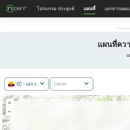
โปรแกรม ประยุกต์
แผนที่
เอกสารเผยแ
แผนที่คว
เ
EC
- เอกวาดอร์
+
−