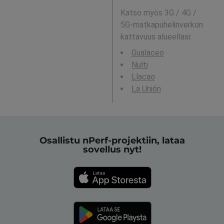
Katso myös 3G / 4G /
5G-matkapuhelinverkon
kattavuus alueellasi:
Gualaceo
Nulti
Llacao
La Unión
Osallistu nPerf-projektiin, lataa
sovellus nyt!