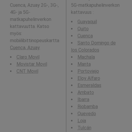
Cuenca, Azuay 2G-, 3G-,
5G-matkapuhelinverkon
4G- ja 5G-
kattavuus
:
matkapuhelinverkon
Guayaquil
kattavuutta. Katso
Quito
myös:
Cuenca
mobiilibittinopeuskartta
Santo Domingo de
Cuenca, Azuay
.
los Colorados
Claro Movil
Machala
Movistar Movil
Manta
CNT Movil
Portoviejo
Eloy Alfaro
Esmeraldas
Ambato
Ibarra
Riobamba
Quevedo
Loja
Tulcán