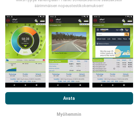
äärimmäisen nopeustestikokemuksen!
Kuinka päivitykset tehdään?
Botti päivittää verkon kattavuuskartat
automaattisesti tunnin välein. Nopeuskarttoja
päivitetään
15 minuutin välein
. Tiedot näytetään
kahden vuoden ajan. Kahden vuoden kuluttua
vanhimmat tiedot poistetaan kartoista kerran
kuukaudessa.
Selaamalla nPerf.com-sivustoa hyväksyt
tietosuoja- ja
evästekäyttökäytäntömme
sekä nPerf-testimme
Avata
loppukäyttäjän lisenssisopimuksen
.
Myöhemmin
OK
Kuinka luotettava ja tarkka se on?