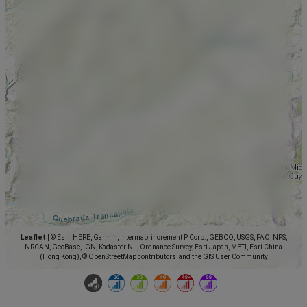
Leaflet
|
© Esri, HERE, Garmin, Intermap, increment P Corp., GEBCO, USGS, FAO, NPS,
NRCAN, GeoBase, IGN, Kadaster NL, Ordnance Survey, Esri Japan, METI, Esri China
(Hong Kong), © OpenStreetMap contributors, and the GIS User Community