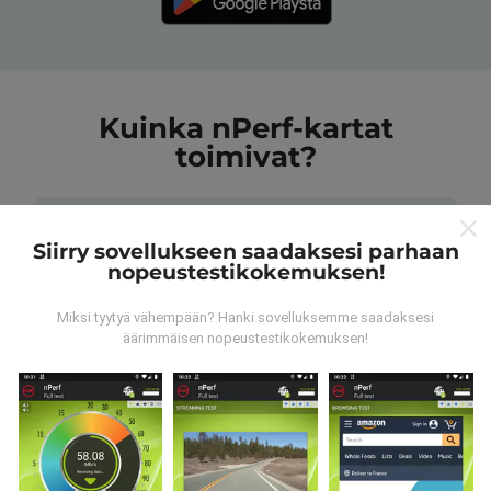
Kuinka nPerf-kartat
toimivat?
Siirry sovellukseen saadaksesi parhaan
nopeustestikokemuksen!
Mistä tiedot ovat peräisin?
Miksi tyytyä vähempään? Hanki sovelluksemme saadaksesi
äärimmäisen nopeustestikokemuksen!
Tiedot kerätään nPerf-sovelluksen käyttäjien
suorittamista testeistä. Nämä ovat testejä, jotka
suoritetaan todellisissa olosuhteissa suoraan
kentällä. Jos haluat myös osallistua, sinun tarvitsee
vain ladata nPerf-sovellus älypuhelimeesi.
Mitä
enemmän tietoa on, sitä kattavammat kartat ovat!