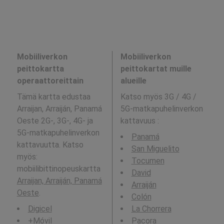
Mobiiliverkon
Mobiiliverkon
peittokartta
peittokartat muille
operaattoreittain
alueille
Tämä kartta edustaa
Katso myös 3G / 4G /
Arraijan, Arraiján, Panamá
5G-matkapuhelinverkon
Oeste 2G-, 3G-, 4G- ja
kattavuus
:
5G-matkapuhelinverkon
Panamá
kattavuutta. Katso
San Miguelito
myös:
Tocumen
mobiilibittinopeuskartta
David
Arraijan, Arraiján, Panamá
Arraiján
Oeste
.
Colón
Digicel
La Chorrera
+Móvil
Pacora