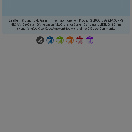
Leaflet
|
© Esri, HERE, Garmin, Intermap, increment P Corp., GEBCO, USGS, FAO, NPS,
NRCAN, GeoBase, IGN, Kadaster NL, Ordnance Survey, Esri Japan, METI, Esri China
(Hong Kong), © OpenStreetMap contributors, and the GIS User Community