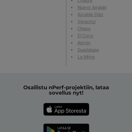
Chilibre
Nuevo Arraiján
Alcalde Díaz
Veracruz
Chepo
El Coco
Ancón
Guadalupe
La Mitra
Osallistu nPerf-projektiin, lataa
sovellus nyt!