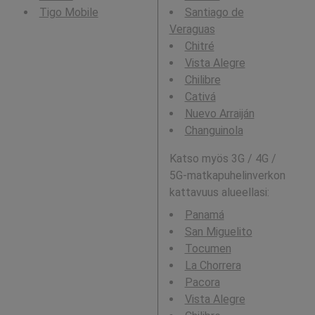
Tigo Mobile
Santiago de
Veraguas
Chitré
Vista Alegre
Chilibre
Cativá
Nuevo Arraiján
Changuinola
Katso myös 3G / 4G /
5G-matkapuhelinverkon
kattavuus alueellasi:
Panamá
San Miguelito
Tocumen
La Chorrera
Pacora
Vista Alegre