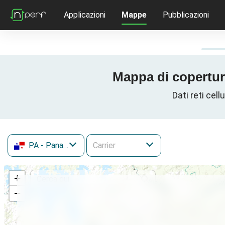
Applicazioni
Mappe
Pubblicazioni
Mappa di copertur
Dati reti cel
PA
- Panamá
+
−