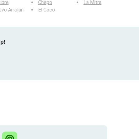
libre
Chepo
La Mitra
vo Arraiján
El Coco
pp!