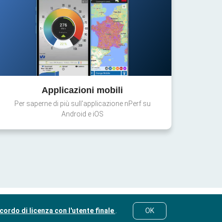
Applicazioni mobili
Per saperne di più sull'applicazione nPerf su
Android e iOS
cordo di licenza con l'utente finale
.
OK