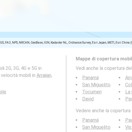
SGS, FAO, NPS, NRCAN, GeoBase, IGN, Kadaster NL, Ordnance Survey, Esri Japan, METI, Esri China 
Mappe di copertura mobil
li 2G, 3G, 4G e 5G in
Vedi anche la copertura del
 velocità mobili in
Arraijan,
Panamá
Arr
San Miguelito
Co
ile
Tocumen
La 
David
Pa
Vedere anche la copertura d
Panamá
Pa
San Miguelito
Vis