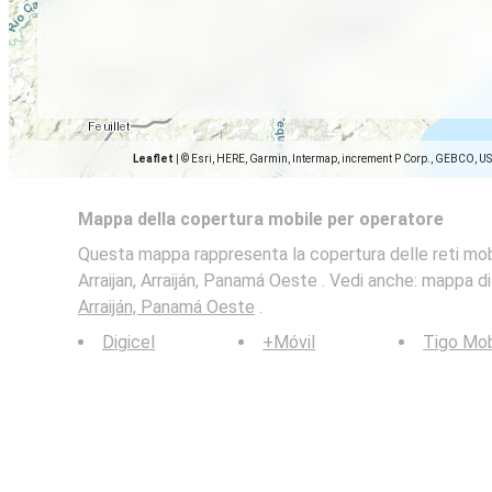
Leaflet
|
© Esri, HERE, Garmin, Intermap, increment P Corp., GEBCO, U
Mappa della copertura mobile per operatore
Questa mappa rappresenta la copertura delle reti mobi
Arraijan, Arraiján, Panamá Oeste . Vedi anche: mappa di
Arraiján, Panamá Oeste
.
Digicel
+Móvil
Tigo Mob