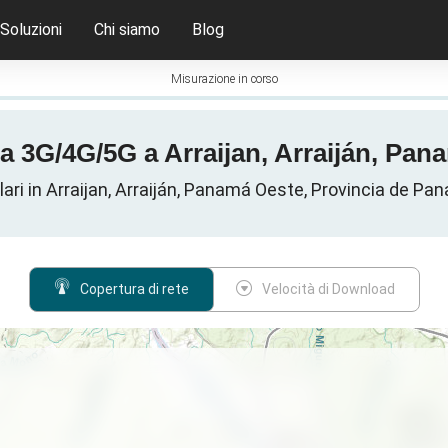
Soluzioni
Chi siamo
Blog
Misurazione in corso
a 3G/4G/5G a Arraijan, Arraiján, Pa
lulari in Arraijan, Arraiján, Panamá Oeste, Provincia de 
Copertura di rete
Velocità di Download