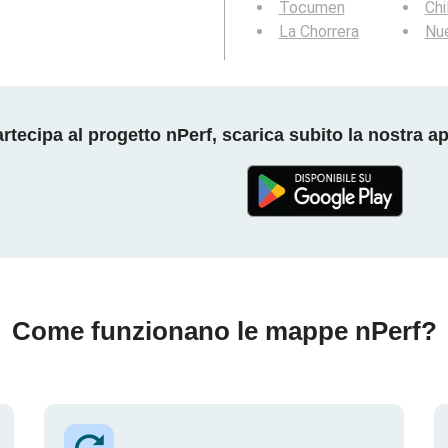
Tocumen
Chi
La Chorrera
Nue
rtecipa al progetto nPerf, scarica subito la nostra a
Come funzionano le mappe nPerf?