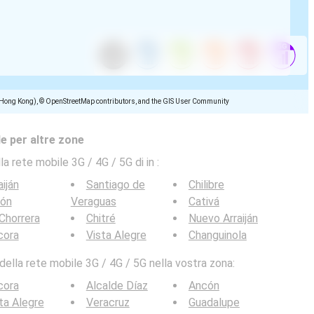
(Hong Kong), © OpenStreetMap contributors, and the GIS User Community
e per altre zone
la rete mobile 3G / 4G / 5G di in
:
aiján
Santiago de
Chilibre
lón
Veraguas
Cativá
Chorrera
Chitré
Nuevo Arraiján
cora
Vista Alegre
Changuinola
ella rete mobile 3G / 4G / 5G nella vostra zona:
cora
Alcalde Díaz
Ancón
ta Alegre
Veracruz
Guadalupe