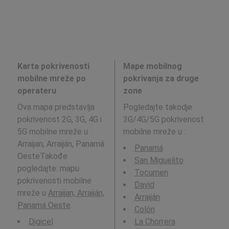
Karta pokrivenosti
Mape mobilnog
mobilne mreže po
pokrivanja za druge
operateru
zone
Ova mapa predstavlja
Pogledajte takodje
pokrivenost 2G, 3G, 4G i
3G/4G/5G pokrivenost
5G mobilne mreže u
mobilne mreže u
:
Arraijan, Arraiján, Panamá
Panamá
OesteTakođe
San Miguelito
pogledajte: mapu
Tocumen
pokrivenosti mobilne
David
mreže u
Arraijan, Arraiján,
Arraiján
Panamá Oeste
.
Colón
Digicel
La Chorrera