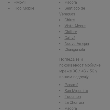
+Móvil
Pacora
Tigo Mobile
Santiago de
Veraguas
Chitré
Vista Alegre
Chilibre
Cativá
Nuevo Arraiján
Changuinola
Погледајте и
покривеност мобилне
мреже 3G / 4G / 5G у
вашем подручју:
Panamá
San Miguelito
Tocumen
La Chorrera
Pacora