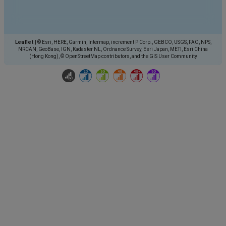
Leaflet
|
© Esri, HERE, Garmin, Intermap, increment P Corp., GEBCO, USGS, FAO, NPS,
NRCAN, GeoBase, IGN, Kadaster NL, Ordnance Survey, Esri Japan, METI, Esri China
(Hong Kong), © OpenStreetMap contributors, and the GIS User Community