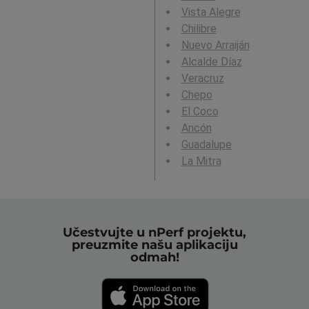
Vista Alegre
Chilibre
Nuevo Arraiján
Alcalde Díaz
Veracruz
Chepo
El Coco
Ancón
Guadalupe
La Mitra
Učestvujte u nPerf projektu,
preuzmite našu aplikaciju
odmah!