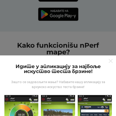
Kako funkcionišu nPerf
mape?
Идите у апликацију за најбоље
искуство теста брзине!
Зашто се задовољити мање? Набавите нашу апликацију за
врхунско искуство теста брзине!
Odakle dolaze podaci?
Podaci se prikupljaju od testova koje vrši korisnici
aplikacije nPerf. To su testovi koji se sprovode u
realnim uslovima, direktno na terenu. Ako želite da se