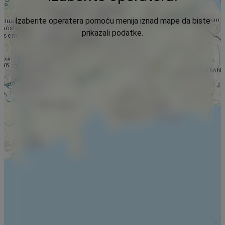
Izaberite operatera pomoću menija iznad mape da biste
prikazali podatke.