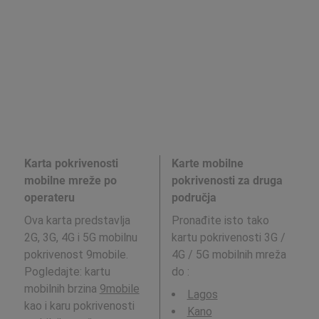
Karta pokrivenosti
Karte mobilne
mobilne mreže po
pokrivenosti za druga
operateru
područja
Ova karta predstavlja
Pronađite isto tako
2G, 3G, 4G i 5G mobilnu
kartu pokrivenosti 3G /
pokrivenost 9mobile.
4G / 5G mobilnih mreža
Pogledajte: kartu
do
:
mobilnih brzina
9mobile
Lagos
kao i karu pokrivenosti
Kano