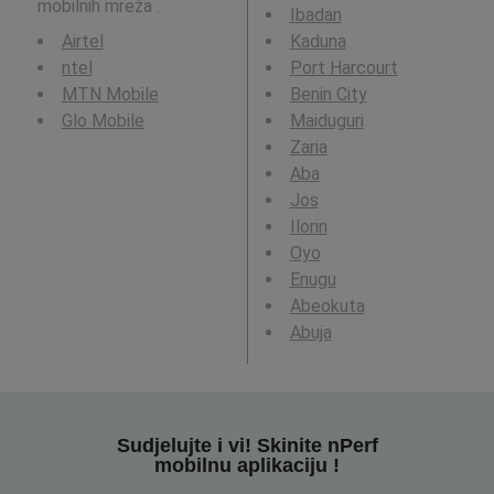
mobilnih mreža .
Ibadan
Airtel
Kaduna
ntel
Port Harcourt
MTN Mobile
Benin City
Glo Mobile
Maiduguri
Zaria
Aba
Jos
Ilorin
Oyo
Enugu
Abeokuta
Abuja
Sudjelujte i vi! Skinite nPerf
mobilnu aplikaciju !