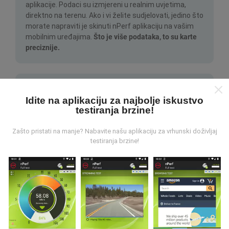
aplikacije. Podaci su izmjereni u realnim uvjetima,
direktno na terenu. Ako i vi želite sudjelovati, jedino što
morate napraviti je skinuti nPerf aplikaciju na vašim
mobilnim uređajima.
Što je više podataka, to su karte
preciznije.
Idite na aplikaciju za najbolje iskustvo
testiranja brzine!
Kako su realizirana ažuriranja
Zašto pristati na manje? Nabavite našu aplikaciju za vrhunski doživljaj
podataka?
testiranja brzine!
Karte mrežne pokrivenosti su automatski ažurirane
putem robota svakih sat vremena. Karte brzine su
ažurirane svakih 15 minuta
. Podaci su dostupni za
dvije godine. Nakon dvije godine najstariji podaci se
brišu jednom mjesečno.