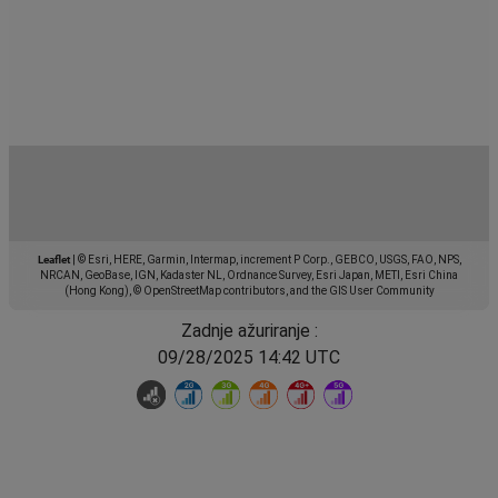
Leaflet
|
© Esri, HERE, Garmin, Intermap, increment P Corp., GEBCO, USGS, FAO, NPS,
NRCAN, GeoBase, IGN, Kadaster NL, Ordnance Survey, Esri Japan, METI, Esri China
(Hong Kong), © OpenStreetMap contributors, and the GIS User Community
Zadnje ažuriranje :
09/28/2025 14:42 UTC