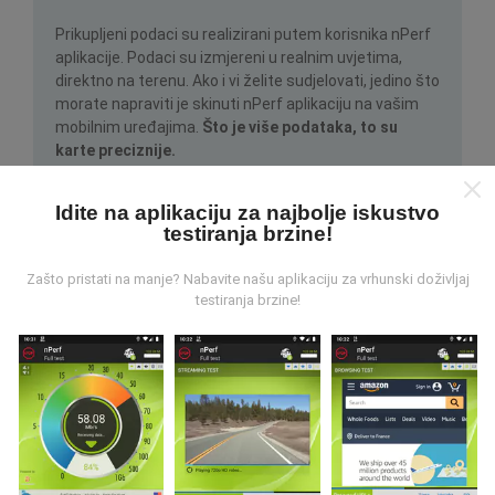
Prikupljeni podaci su realizirani putem korisnika nPerf
aplikacije. Podaci su izmjereni u realnim uvjetima,
direktno na terenu. Ako i vi želite sudjelovati, jedino što
morate napraviti je skinuti nPerf aplikaciju na vašim
mobilnim uređajima.
Što je više podataka, to su
karte preciznije.
Idite na aplikaciju za najbolje iskustvo
testiranja brzine!
Zašto pristati na manje? Nabavite našu aplikaciju za vrhunski doživljaj
testiranja brzine!
Kako su realizirana ažuriranja
podataka?
Karte mrežne pokrivenosti su automatski ažurirane
putem robota svakih sat vremena. Karte brzine su
ažurirane svakih 15 minuta
. Podaci su dostupni za
dvije godine. Nakon dvije godine najstariji podaci se
brišu jednom mjesečno.