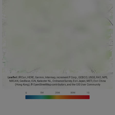
Leaflet
|
© Esri, HERE, Garmin, Intermap, increment P Corp., GEBCO, USGS, FAO, NPS,
NRCAN, GeoBase, IGN, Kadaster NL, Ordnance Survey, Esri Japan, METI, Esri China
(Hong Kong), © OpenStreetMap contributors, and the GIS User Community