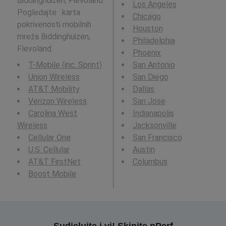
Biddinghuizen, Flevoland.
Los Angeles
Pogledajte : karta
Chicago
pokrivenosti mobilnih
Houston
mreža Biddinghuizen,
Philadelphia
Flevoland.
Phoenix
T-Mobile (inc. Sprint)
San Antonio
Union Wireless
San Diego
AT&T Mobility
Dallas
Verizon Wireless
San Jose
Carolina West
Indianapolis
Wireless
Jacksonville
Cellular One
San Francisco
U.S. Cellular
Austin
AT&T FirstNet
Columbus
Boost Mobile
Sudjelujte i vi! Skinite nPerf