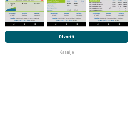
Pregledavanjem nPerf.com pristajete na naša
Pravila o
privatnosti i upotrebi kolačića
kao i na naš nPerf test
Ugovor o
Otvoriti
licenci za krajnjeg korisnika
.
Koja pouzdanost, koja preciznost ?
Kasnije
OK
Sva mjerenja su izvršena na korisničkim uređajima.
Preciznost lokalizacije ovisi o kvaliteti primanja GPS
signala u trenutku mjerenja. Što se tiče podataka o
pokrivenosti , pohranit ćemo jedino podatke koja su
izmjerena s
preciznošću lokalizacije do 50 metara
.
Za podatke o brzini, ta se granica pomiče na
udaljenost do 200 mertara.