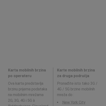
Karta mobilnih brzina
Karte mobilnih brzina
po operateru
za druga područja
Ova karta predstavlja
Pronađite isto tako 3G /
brzinu prijema podataka
4G / 5G brzine mobilnih
na mobilnim mrežama
mreža do
:
2G, 3G, 4G i 5G à
New York City