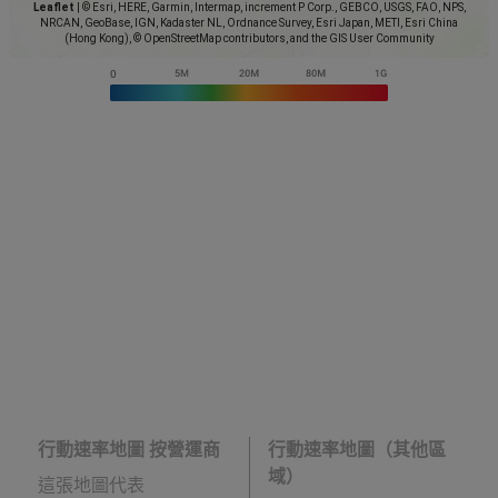
Leaflet
|
© Esri, HERE, Garmin, Intermap, increment P Corp., GEBCO, USGS, FAO, NPS,
NRCAN, GeoBase, IGN, Kadaster NL, Ordnance Survey, Esri Japan, METI, Esri China
(Hong Kong), © OpenStreetMap contributors, and the GIS User Community
行動速率地圖 按營運商
行動速率地圖（其他區
域）
這張地圖代表