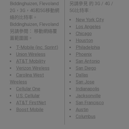
Biddinghuizen, Flevoland
另請參見
的 3G / 4G /
2G，3G，4G和5G移動網
5G比特率 :
絡的比特率。
New York City
Biddinghuizen, Flevoland
Los Angeles
另請參閱： 移動網絡覆
Chicago
蓋範圍圖。
Houston
T-Mobile (inc. Sprint)
Philadelphia
Union Wireless
Phoenix
AT&T Mobility
San Antonio
Verizon Wireless
San Diego
Carolina West
Dallas
Wireless
San Jose
Cellular One
Indianapolis
U.S. Cellular
Jacksonville
AT&T FirstNet
San Francisco
Boost Mobile
Austin
Columbus