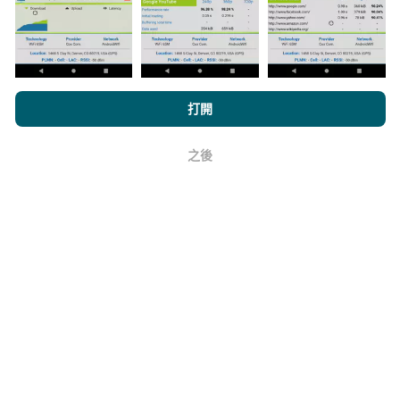
它的可靠性和準確性如何？
瀏覽nPerf.com，即表示您同意我們的
隱私和Cookies使用政策
以及
打開
我們的nPerf測試
最終用戶許可協議
。
測試在用戶的設備上進行。地理位置精度取決於測試時
GPS信號的接收質量。對於覆蓋率數據，我們僅保留最
之後
好
大地理位置
精度為50米
。對於下載比特率，此閾值上限
為200米。
如何獲得原始數據？
您是否想以CSV格式掌握網絡覆蓋範圍數據或nPerf測試
（比特率，延遲，瀏覽，視頻流），以便隨心所欲地使
用它們？沒問題！
與我們聯繫
以獲得報價。