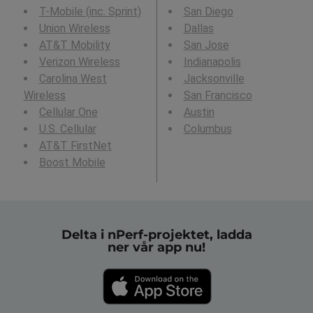
T-Mobile (inc. Sprint)
San Diego
Union Wireless
Dallas
AT&T Mobility
San Jose
Verizon Wireless
Indianapolis
Carolina West
Jacksonville
Wireless
San Francisco
Cellular One
Austin
U.S. Cellular
Columbus
AT&T FirstNet
Boost Mobile
Delta i nPerf-projektet, ladda
ner vår app nu!