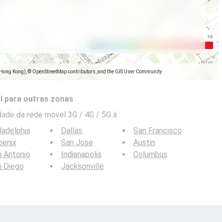
(Hong Kong), © OpenStreetMap contributors, and the GIS User Community
l para outras zonas
ade da rede móvel 3G / 4G / 5G à
:
ladelphia
Dallas
San Francisco
oenix
San Jose
Austin
 Antonio
Indianapolis
Columbus
n Diego
Jacksonville