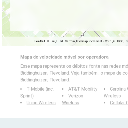
Leaflet
|
© Esri, HERE, Garmin, Intermap, increment P Corp., GEBCO, U
Mapa de velocidade móvel por operadora
Esse mapa representa os débitos fonte nas redes móv
Biddinghuizen, Flevoland. Veja também : o mapa de c
Biddinghuizen, Flevoland.
T-Mobile (inc.
AT&T Mobility
Carolina
Sprint)
Verizon
Wireless
Union Wireless
Wireless
Cellular