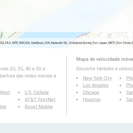
SGS, FAO, NPS, NRCAN, GeoBase, IGN, Kadaster NL, Ordnance Survey, Esri Japan, METI, Esri China 
Mapa de velocidade móve
eis 2G, 3G, 4G e 5G a
Encontre também a velocid
obertura das redes móveis a
New York City
Phi
Los Angeles
Ph
 West
U.S. Cellular
Chicago
San
AT&T FirstNet
Houston
Sa
 One
Boost Mobile