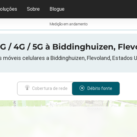
oluções
Sobre
Blogue
Medição em andamento
G / 4G / 5G à Biddinghuizen, Flev
 móveis celulares a Biddinghuizen, Flevoland, Estados 
Cobertura de rede
Débito fonte