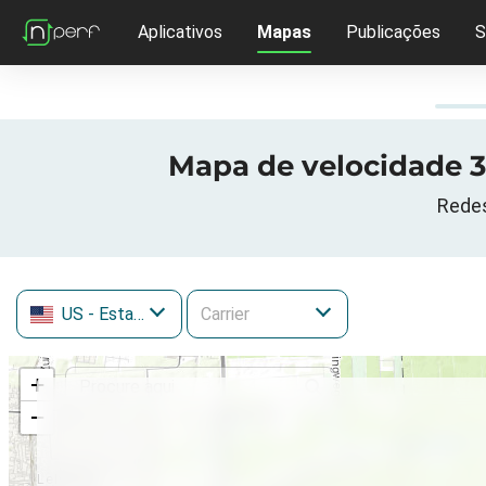
Aplicativos
Mapas
Publicações
S
Mapa de velocidade 3
Redes
US
- Estados Unidos
+
−