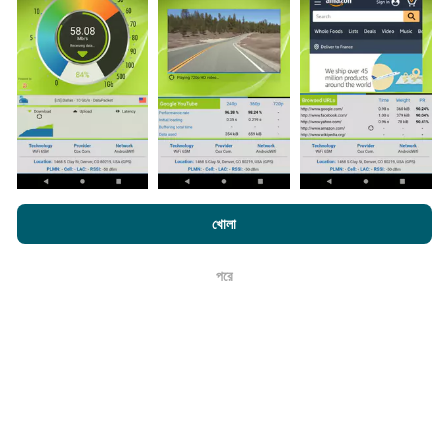
করা হয়। গতির মানচিত্রগুলি
প্রতি 15 মিনিটে আপডেট হয়
। ডেটা দুই বছরের
জন্য প্রদর্শিত হয়। দুই বছর পরে, পুরানো ডেটা মাসে একবার মানচিত্র থেকে
সরানো হয়।
এটা কতটা নির্ভরযোগ্য এবং নির্ভুল?
এনক্রফট.কম-এ ব্রাউজ করে আপনি আমাদের
গোপনীয়তা এবং কুকিজ ব্যবহার নীতি
পাশাপাশি
খোলা
আমাদের number পরীক্ষা
শেষ ব্যবহারকারী লাইসেন্স চুক্তি
পরীক্ষাগুলি ব্যবহারকারীদের ডিভাইসে পরিচালিত হয়। জিওলোকেশন নির্ভুলতা
পরীক্ষার সময় জিপিএস সিগন্যালের অভ্যর্থনা মানের উপর নির্ভর করে। কভারেজ
পরে
ডেটার জন্য, আমরা কেবলমাত্র সর্বোচ্চ ভূগোলের
50 মিটার নির্ভুলতা
সহ
ঠিক আছে
পরীক্ষাগুলি ধরে রাখি। বিটরেট ডাউনলোডের জন্য, এই প্রান্তিকরটি 200 মিটার
পর্যন্ত যায়।