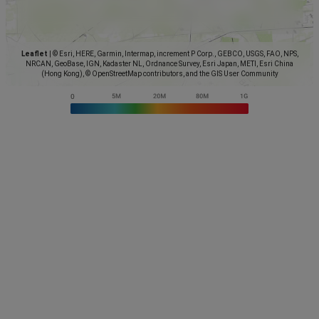
Leaflet
|
© Esri, HERE, Garmin, Intermap, increment P Corp., GEBCO, USGS, FAO, NPS,
NRCAN, GeoBase, IGN, Kadaster NL, Ordnance Survey, Esri Japan, METI, Esri China
(Hong Kong), © OpenStreetMap contributors, and the GIS User Community