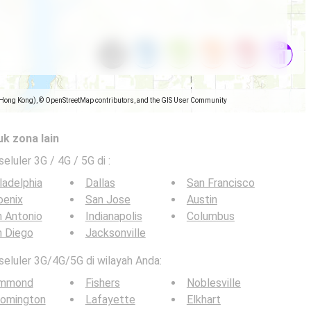
(Hong Kong), © OpenStreetMap contributors, and the GIS User Community
uk zona lain
seluler 3G / 4G / 5G di
:
ladelphia
Dallas
San Francisco
oenix
San Jose
Austin
 Antonio
Indianapolis
Columbus
n Diego
Jacksonville
 seluler 3G/4G/5G di wilayah Anda:
mmond
Fishers
Noblesville
oomington
Lafayette
Elkhart