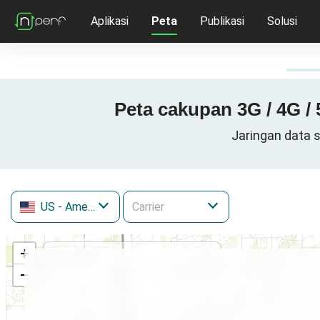
Aplikasi
Peta
Publikasi
Solusi
Peta cakupan 3G / 4G /
Jaringan data s
US
- Amerika Serikat
+
−