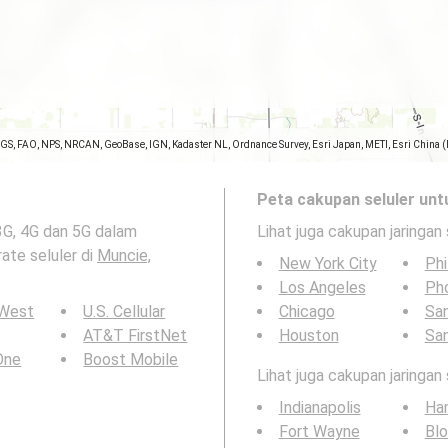
SGS, FAO, NPS, NRCAN, GeoBase, IGN, Kadaster NL, Ordnance Survey, Esri Japan, METI, Esri China 
Peta cakupan seluler unt
3G, 4G dan 5G dalam
Lihat juga cakupan jaringan 
rate seluler di
Muncie,
New York City
Phi
Los Angeles
Ph
 West
U.S. Cellular
Chicago
San
AT&T FirstNet
Houston
Sa
 One
Boost Mobile
Lihat juga cakupan jaringan
Indianapolis
Ha
Fort Wayne
Bl