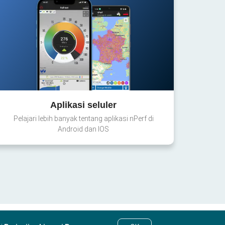
Aplikasi seluler
Pelajari lebih banyak tentang aplikasi nPerf di
Android dan IOS