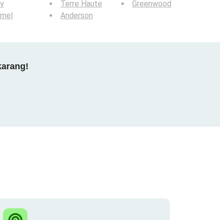
y
Terre Haute
Greenwood
rmel
Anderson
karang!