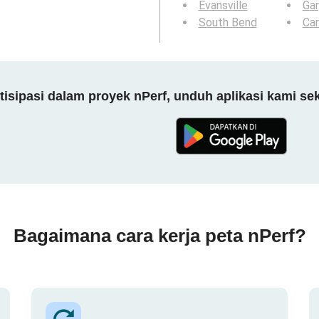
Evansville
Gar
South Bend
Ca
tisipasi dalam proyek nPerf, unduh aplikasi kami se
Bagaimana cara kerja peta nPerf?