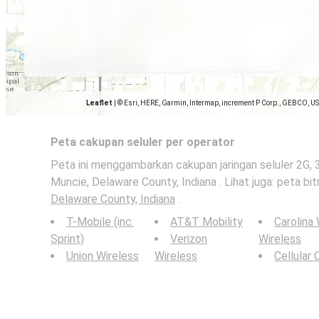
Leaflet
|
© Esri, HERE, Garmin, Intermap, increment P Corp., GEBCO, U
Peta cakupan seluler per operator
Peta ini menggambarkan cakupan jaringan seluler 2G, 
Muncie, Delaware County, Indiana . Lihat juga: peta bit
Delaware County, Indiana
.
T-Mobile (inc.
AT&T Mobility
Carolina
Sprint)
Verizon
Wireless
Union Wireless
Wireless
Cellular