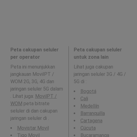
Peta cakupan seluler
Peta cakupan seluler
per operator
untuk zona lain
Peta ini menunjukkan
Lihat juga cakupan
jangkauan MovilPT /
jaringan seluler 3G / 4G /
WOM 2G, 3G, 4G dan
5G di
:
jaringan seluler 5G dalam
Bogotá
. Lihat juga:
MovilPT /
Cali
WOM
peta bitrate
Medellín
seluler di dan cakupan
Barranquilla
jaringan seluler di .
Cartagena
Movistar Movil
Cúcuta
Tigo Movil
Bucaramanga