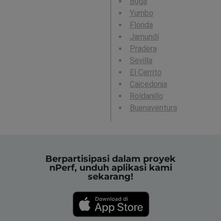
Buga
Yumbo
Florida
Jamundí
Pradera
Sevilla
El Cerrito
Caicedonia
Roldanillo
Buenaventura
Berpartisipasi dalam proyek
nPerf, unduh aplikasi kami
sekarang!