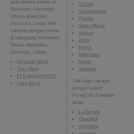
peta bitrate seluler di
Cúcuta
Manizales, Perímetro
Bucaramanga
Urbano Manizales,
Pereira
Centrosur, Caldas dan
Santa Marta
cakupan jaringan seluler
Ibagué
di Manizales, Perímetro
Bello
Urbano Manizales,
Pasto
Centrosur, Caldas .
Manizales
Movistar Movil
Neiva
Tigo Movil
Soledad
ETB Movil (MVNO)
Lihat juga cakupan
Claro Movil
jaringan seluler
3G/4G/5G di wilayah
Anda:
La Dorada
Chinchiná
Villamaría
Aguadas