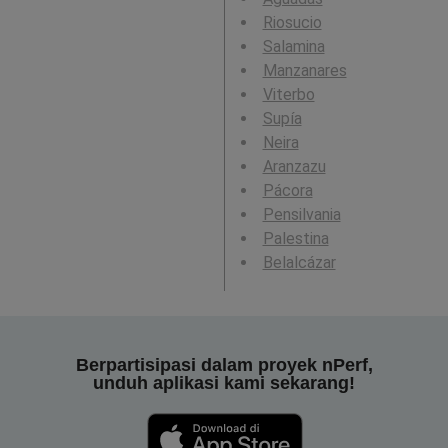
Riosucio
Salamina
Manzanares
Viterbo
Supía
Neira
Aranzazu
Pácora
Pensilvania
Palestina
Belalcázar
Berpartisipasi dalam proyek nPerf,
unduh aplikasi kami sekarang!