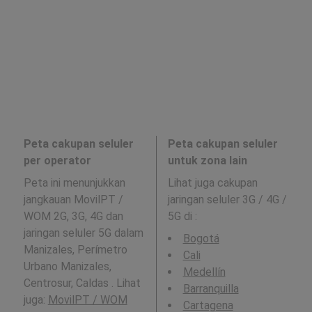
Peta cakupan seluler
Peta cakupan seluler
per operator
untuk zona lain
Peta ini menunjukkan
Lihat juga cakupan
jangkauan MovilPT /
jaringan seluler 3G / 4G /
WOM 2G, 3G, 4G dan
5G di
:
jaringan seluler 5G dalam
Bogotá
Manizales, Perímetro
Cali
Urbano Manizales,
Medellín
Centrosur, Caldas . Lihat
Barranquilla
juga:
MovilPT / WOM
Cartagena