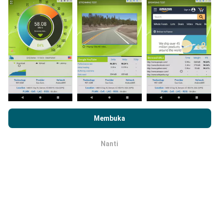
Anda ingin terlibat juga, yang harus Anda lakukan
adalah mengunduh aplikasi nPerf ke ponsel Anda.
Semakin banyak data, semakin komprehensif peta
tersebut!
Dengan menjelajahi nPerf.com, Anda menyetujui
Kebijakan
Bagaimana pembaruan dibuat?
Penggunaan Privasi dan Cookie
kami serta uji nPerf kami
Membuka
Perjanjian Lisensi Pengguna
.
Peta jangkauan jaringan secara otomatis diperbarui
Nanti
oleh bot setiap jam. Peta kecepatan
diperbarui
OK
setiap 15 menit
. Data ditampilkan selama dua tahun.
Setelah dua tahun, data paling lama akan dihapus dari
peta sebulan sekali.