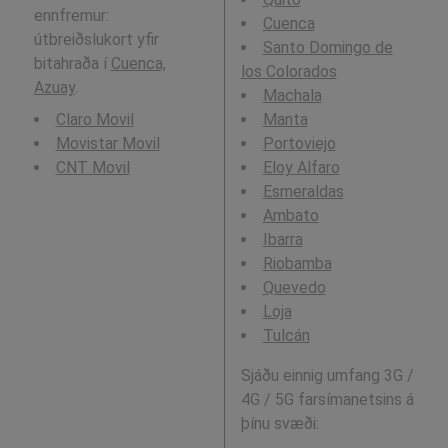
ennfremur:
Cuenca
útbreiðslukort yfir
Santo Domingo de
bitahraða í
Cuenca,
los Colorados
Azuay
.
Machala
Claro Movil
Manta
Movistar Movil
Portoviejo
CNT Movil
Eloy Alfaro
Esmeraldas
Ambato
Ibarra
Riobamba
Quevedo
Loja
Tulcán
Sjáðu einnig umfang 3G /
4G / 5G farsímanetsins á
þínu svæði: