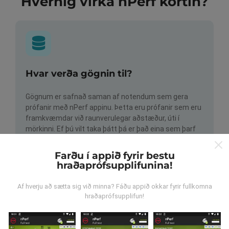
Hvernig virka nPerf kortin?
Hvar verða gögnin til?
Gögnum er safnað saman af notendum sem gera
prófanir með nPerf appinu. Þetta eru prófanir sem eru
framkvæmdar við raunverulegar aðstæður, úti í
mörkinni. Ef þú vilt taka þátt þá er það eina sem þarf
að gera er að vista nPerf-appið í snjallsímanum.
Því
meiri gögn sem safnast saman, því ítarlegri verða
Farðu í appið fyrir bestu
kortin.
hraðaprófsupplifunina!
Af hverju að sætta sig við minna? Fáðu appið okkar fyrir fullkomna
hraðaprófsupplifun!