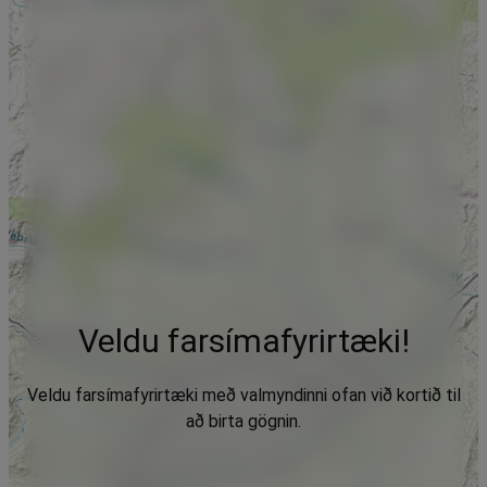
Veldu farsímafyrirtæki!
Veldu farsímafyrirtæki með valmyndinni ofan við kortið til
að birta gögnin.