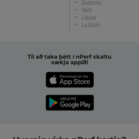
Gualaceo
Nulti
Llacao
La Unión
Til að taka þátt í nPerf skaltu
sækja appið!