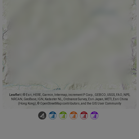
Leaflet
|
© Esri, HERE, Garmin, Intermap, increment P Corp., GEBCO, USGS, FAO, NPS,
NRCAN, GeoBase, IGN, Kadaster NL, Ordnance Survey, Esri Japan, METI, Esri China
(Hong Kong), © OpenStreetMap contributors, and the GIS User Community