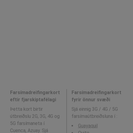
Farsímadreifingarkort
Farsímadreifingarkort
eftir fjarskiptafélagi
fyrir önnur svæði
Þetta kort birtir
Sjá einnig 3G / 4G / 5G
útbreiðslu 2G, 3G, 4G og
farsímaútbreiðsluna í
:
5G farsímaneta í
Guayaquil
Cuenca, Azuay. Sjá
Quito