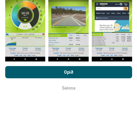
Hvernig eru uppfærslur
framkvæmdar?
Tölva uppfærir netútbreiðslukortin á
klukkustundarfresti. Hraðakortin eru uppfærð
á 15
mínútna fresti
. Gögn eru birt í tvö ár. Að tveimur árum
liðnum eru elstu kortagögnin fjarlægð mánaðarlega.
Með því að vafra um nPerf.com ertu samþykk(ur)
persónuverndar- og netkökustefnu okkar auk
Opið
notkunarskilmálanna
um nPerf prófanirnar.
Seinna
OK
Hversu áreiðanlegt og nákvæmt er
þetta?
Prófanir eru framkvæmdar með notendabúnaði.
Nákvæmni staðsetningar er háð móttökugæðum á
GPS-merkinu þegar prófunin er framkvæmd. Hvað
útbreiðslu snertir vistum við eingöngu gögn sem eru