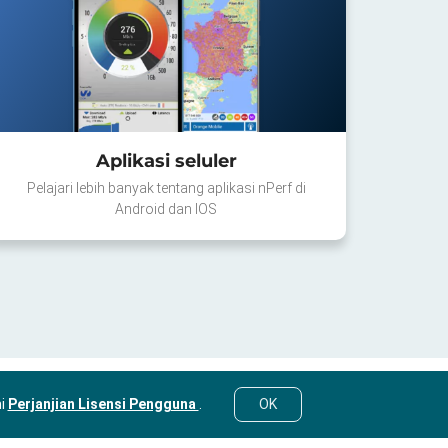
Aplikasi seluler
Pelajari lebih banyak tentang aplikasi nPerf di
Android dan IOS
mi
Perjanjian Lisensi Pengguna
.
OK