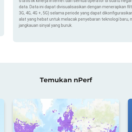
statistik kinerja internet dari semua operator di suatu nega
data. Data ini dapat divisualisasikan dengan menerapkan filt
3G, 4G, 4G +, 5G) selama periode yang dapat dikonfigurasikan 
alat yang hebat untuk melacak penyebaran teknologi baru,
jangkauan sinyal yang buruk.
Temukan nPerf