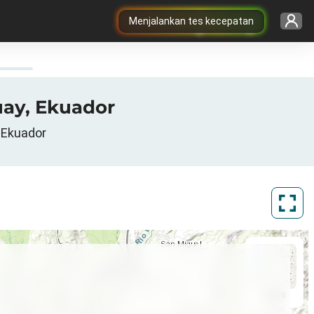
Menjalankan tes kecepatan
uay, Ekuador
, Ekuador
ArcGIS