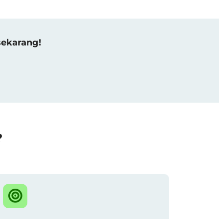
sekarang!
?