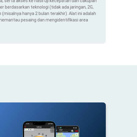
ra, serta akses ke hasil uji kecepatan dan cakupan
er berdasarkan teknologi (tidak ada jaringan, 2G,
(misalnya hanya 2 bulan terakhir). Alat ini adalah
 memantau pesaing dan mengidentifikasi area