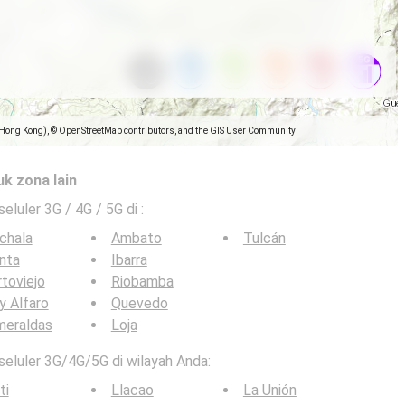
(Hong Kong), © OpenStreetMap contributors, and the GIS User Community
uk zona lain
seluler 3G / 4G / 5G di
:
chala
Ambato
Tulcán
nta
Ibarra
toviejo
Riobamba
y Alfaro
Quevedo
meraldas
Loja
 seluler 3G/4G/5G di wilayah Anda:
ti
Llacao
La Unión