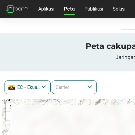
Aplikasi
Peta
Publikasi
Solusi
Peta cakupa
Jaringan
EC
- Ekuador
+
−