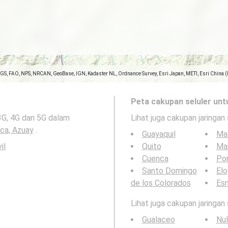
SGS, FAO, NPS, NRCAN, GeoBase, IGN, Kadaster NL, Ordnance Survey, Esri Japan, METI, Esri China 
Peta cakupan seluler unt
3G, 4G dan 5G dalam
Lihat juga cakupan jaringan 
ca, Azuay
.
Guayaquil
Ma
il
Quito
Ma
Cuenca
Por
Santo Domingo
Elo
de los Colorados
Es
Lihat juga cakupan jaringan
Gualaceo
Nul