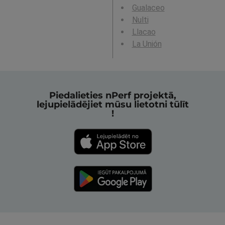
Gualaceo
Nulti
Llacao
La Unión
Piedalieties nPerf projektā,
lejupielādējiet mūsu lietotni tūlīt
!