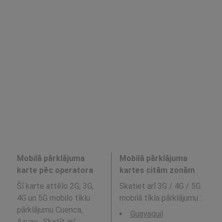
Mobilā pārklājuma
Mobilā pārklājuma
karte pēc operatora
kartes citām zonām
Šī karte attēlo 2G, 3G,
Skatiet arī 3G / 4G / 5G
4G un 5G mobilo tīklu
mobilā tīkla pārklājumu
:
pārklājumu Cuenca,
Guayaquil
Azuay . Skatīt arī :