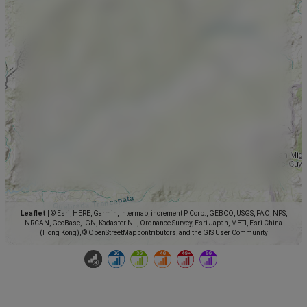
Leaflet
|
© Esri, HERE, Garmin, Intermap, increment P Corp., GEBCO, USGS, FAO, NPS,
NRCAN, GeoBase, IGN, Kadaster NL, Ordnance Survey, Esri Japan, METI, Esri China
(Hong Kong), © OpenStreetMap contributors, and the GIS User Community