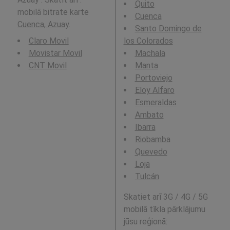
Quito
mobilā bitrate karte
Cuenca
Cuenca, Azuay
.
Santo Domingo de
Claro Movil
los Colorados
Movistar Movil
Machala
CNT Movil
Manta
Portoviejo
Eloy Alfaro
Esmeraldas
Ambato
Ibarra
Riobamba
Quevedo
Loja
Tulcán
Skatiet arī 3G / 4G / 5G
mobilā tīkla pārklājumu
jūsu reģionā: