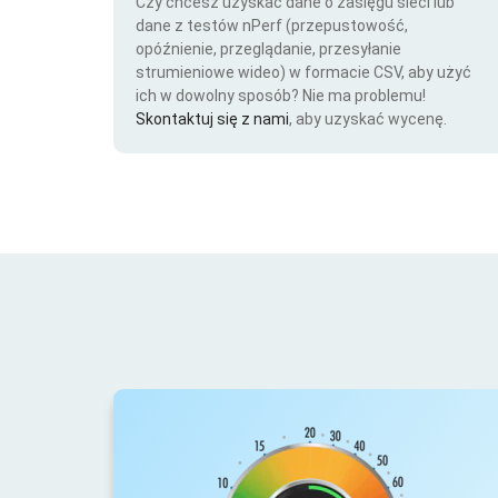
Czy chcesz uzyskać dane o zasięgu sieci lub
dane z testów nPerf (przepustowość,
opóźnienie, przeglądanie, przesyłanie
strumieniowe wideo) w formacie CSV, aby użyć
ich w dowolny sposób? Nie ma problemu!
Skontaktuj się z nami
, aby uzyskać wycenę.