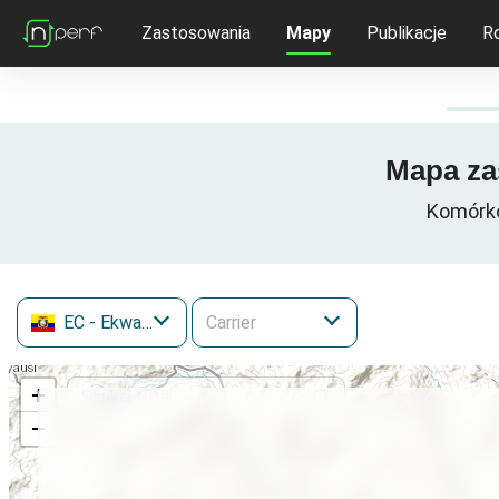
Zastosowania
Mapy
Publikacje
R
Mapa za
Komórko
EC
- Ekwador
+
−