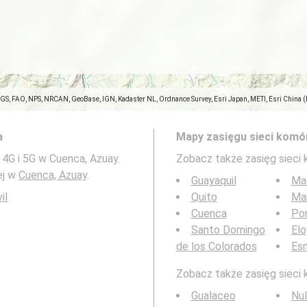
SGS, FAO, NPS, NRCAN, GeoBase, IGN, Kadaster NL, Ordnance Survey, Esri Japan, METI, Esri China 
a
Mapy zasięgu sieci komó
 4G i 5G w Cuenca, Azuay.
Zobacz także zasięg sieci
ej w
Cuenca, Azuay
.
Guayaquil
Ma
il
Quito
Ma
Cuenca
Por
Santo Domingo
Elo
de los Colorados
Es
Zobacz także zasięg sieci 
Gualaceo
Nul