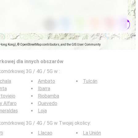
(Hong Kong), © OpenStreetMap contributors, and the GIS User Community
rkowej dla innych obszarów
 komórkowej 3G / 4G / 5G w
:
chala
Ambato
Tulcán
nta
Ibarra
toviejo
Riobamba
y Alfaro
Quevedo
meraldas
Loja
komórkowej 3G / 4G / 5G w Twojej okolicy:
ti
Llacao
La Unión