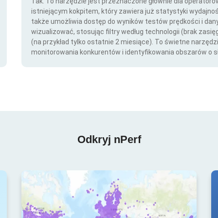
Tak. To narzędzie jest przeznaczone głównie dla operator
istniejącym kokpitem, który zawiera już statystyki wydajno
także umożliwia dostęp do wyników testów prędkości i da
wizualizować, stosując filtry według technologii (brak zasię
(na przykład tylko ostatnie 2 miesiące). To świetne narzędz
monitorowania konkurentów i identyfikowania obszarów o s
Odkryj nPerf