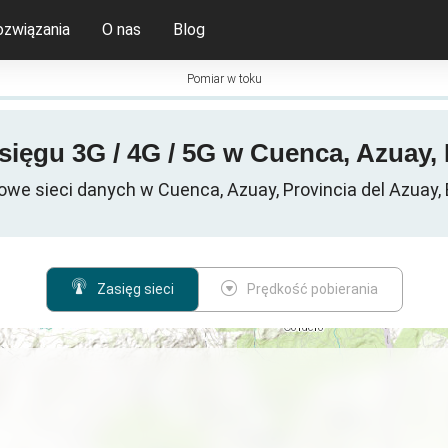
ozwiązania
O nas
Blog
Pomiar w toku
sięgu 3G / 4G / 5G w Cuenca, Azuay,
we sieci danych w Cuenca, Azuay, Provincia del Azuay,
Zasięg sieci
Prędkość pobierania