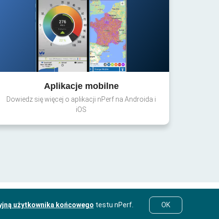
Aplikacje mobilne
Dowiedz się więcej o aplikacji nPerf na Androida i
iOS
yjną użytkownika końcowego
testu nPerf.
OK