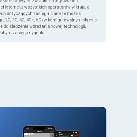
ów komórkowych. Zostało zintegrowane z
ści Internetu wszystkich operatorów w kraju, a
nych dotyczących zasięgu. Dane te można
gu, 2G, 3G, 4G, 4G+, 5G) w konfigurowalnym okresie
ie do śledzenia wdrażania nowej technologii,
łabym zasięgu sygnału.