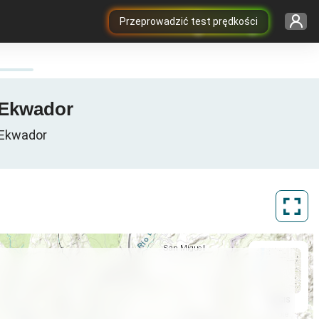
Przeprowadzić test prędkości
 Ekwador
 Ekwador
ArcGIS